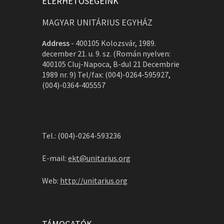
ELÉRHETŐSÉGEINK
MAGYAR UNITÁRIUS EGYHÁZ
Address
-
400105 Kolozsvár, 1989.
december 21. u. 9. sz. (Román nyelven:
400105 Cluj-Napoca, B-dul 21 Decembrie
1989 nr. 9) Tel/fax: (004)-0264-595927,
(004)-0364-405557
Tel.: (004)-0264-593236
E-mail:
ekt@unitarius.org
Web:
http://unitarius.org
TÁMOGATÓK