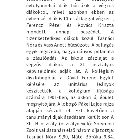
évfolyamelső diák búcsúzik a végzős
diákoktól, mivel azonban ebben az
évben két diák is 10-es átlaggal végzett,
Ferencz Péter és Kovács Kriszta
mondott ünnepi beszédet. A
tizenkettedikes diákok közül Tasnádi
Nóra és Vass Anett búcsúzott. A ballagás
egyik legszebb, hagyományos pillanata
a zászlóadás. Az iskola zászlaját a
végzős diákok a XI. osztályok
képviselőinek adják át. A kollégium
díszlobogóját a Dávid Ferenc Egylet
kérésére az unitárius leányok
készítették, a kollégium ifjúsága
számára 1901-ben, az akkori új épület
megnyitójára. A lobogó Pákei Lajos rajza
alapján készült el. Ezt követően a
tanulmányi díjak átadására került sor. A
XII. H osztály (osztálynevelő: Solymosi
Zsolt vallástanár) első három díjazottja:
Tasnádi Nóra 9,90, Máté Bóróka 9,84,