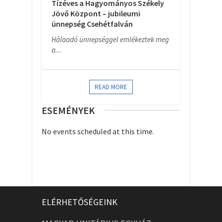
Tízéves a Hagyományos Székely
Jövő Központ – jubileumi
ünnepség Csehétfalván
Hálaadó ünnepséggel emlékeztek meg
a...
READ MORE
ESEMÉNYEK
No events scheduled at this time.
ELÉRHETŐSÉGEINK