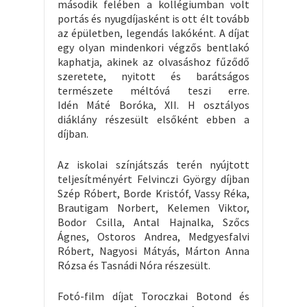
második felében a kollégiumban volt
portás és nyugdíjasként is ott élt tovább
az épületben, legendás lakóként. A díjat
egy olyan mindenkori végzős bentlakó
kaphatja, akinek az olvasáshoz fűződő
szeretete, nyitott és barátságos
természete méltóvá teszi erre.
Idén Máté Boróka, XII. H osztályos
diáklány részesült elsőként ebben a
díjban.
Az iskolai színjátszás terén nyújtott
teljesítményért Felvinczi György díjban
Szép Róbert, Borde Kristóf, Vassy Réka,
Brautigam Norbert, Kelemen Viktor,
Bodor Csilla, Antal Hajnalka, Szőcs
Ágnes, Ostoros Andrea, Medgyesfalvi
Róbert, Nagyosi Mátyás, Márton Anna
Rózsa és Tasnádi Nóra részesült.
Fotó-film díjat Toroczkai Botond és