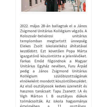
2022. május 28-án ballagtak el a János
Zsigmond Unitárius Kollégium végzős. A
Kolozsvár-belvárosi unitárius
templomban megtartott ünnepség
Elekes Zsolt iskolalelkész áhítatával
kezdődött. Ezt követően Popa Márta
igazgatónő köszöntötte a jelenlévőket.
Farkas Emőd főgondnok a Magyar
Unitárius Egyház nevében, Furu Árpád
pedig a János Zsigmond Unitárius
Kollégium szülőbizottságának
elnökeként mondott köszöntőbeszédet.
Az első osztályosok kedves üzenetét és
hasznos tanácsait Tapu Zsanett I.A és
Vigh Márton I. B osztályos diákok
tolmácsolták. Az iskola hagyománya
értelmében a 11. osztályos,