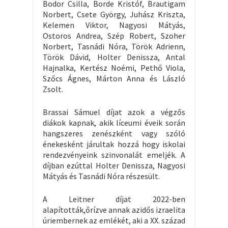
Bodor Csilla, Borde Kristóf, Brautigam
Norbert, Csete György, Juhász Kriszta,
Kelemen Viktor, Nagyosi Mátyás,
Ostoros Andrea, Szép Robert, Szoher
Norbert, Tasnádi Nóra, Török Adrienn,
Török Dávid, Holter Denissza, Antal
Hajnalka, Kertész Noémi, Pethő Viola,
Szőcs Ágnes, Márton Anna és László
Zsolt.
Brassai Sámuel díjat azok a végzős
diákok kapnak, akik líceumi éveik során
hangszeres zenészként vagy szóló
énekesként járultak hozzá hogy iskolai
rendezvényeink szinvonalát emeljék. A
díjban ezúttal Holter Denissza, Nagyosi
Mátyás és Tasnádi Nóra részesült.
A Leitner díjat 2022-ben
alapították,őrízve annak azidős izraelita
úriembernek az emlékét, aki a XX. század