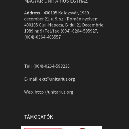
MAGYAR UNITÁRIUS EGYHÁZ
Address
-
400105 Kolozsvár, 1989.
december 21. u. 9. sz. (Román nyelven:
400105 Cluj-Napoca, B-dul 21 Decembrie
1989 nr. 9) Tel/fax: (004)-0264-595927,
(004)-0364-405557
Tel.: (004)-0264-593236
E-mail:
ekt@unitarius.org
Web:
http://unitarius.org
TÁMOGATÓK