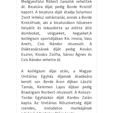
Medgyesfalvi Róbert tanulók vehettek
át. Bicatúra díjat pedig Borde Kristóf
kapott. A bicatura diját átadja Solymosi
Zsolt lelkész vallástanár, annak a Borde
Kristófnak, aki a bicaturákon hősiesen
helyállt és leküzdötte az előtte álló
dombokat, völgyeket, hegyeket.A
kollégium sportdíjában Kis Imola, Vass
Anett, Csis Nándor részesült. A
Diáktanácsának díját pedig Kovács
Eszter, Kovács Zsófia, Sárosi Ágnes és
Csis Nándor vehette át.
A kollégium díjai után, a Magyar
Unitárius Egyház díjainak átadására
került sor. Berde Áron díjban László
Tamás, Kelemen Lajos díjban pedig
Brautigam Norbert részesült. A Kolozs-
Tordai Egyházkör díját Kardos Zalán
kapta. Az Unitárius Nőszövetség díját
csendes, öntudatos munkájának