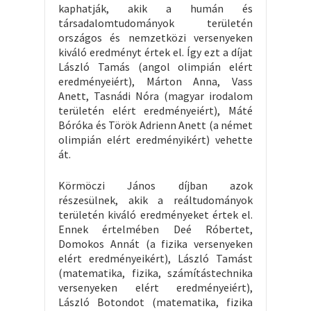
kaphatják, akik a humán és
társadalomtudományok területén
országos és nemzetközi versenyeken
kiváló eredményt értek el. Így ezt a díjat
László Tamás (angol olimpián elért
eredményeiért), Márton Anna, Vass
Anett, Tasnádi Nóra (magyar irodalom
területén elért eredményeiért), Máté
Bóróka és Török Adrienn Anett (a német
olimpián elért eredményikért) vehette
át.
Körmöczi János díjban azok
részesülnek, akik a reáltudományok
területén kiváló eredményeket értek el.
Ennek értelmében Deé Róbertet,
Domokos Annát (a fizika versenyeken
elért eredményeikért), László Tamást
(matematika, fizika, számítástechnika
versenyeken elért eredményeiért),
László Botondot (matematika, fizika