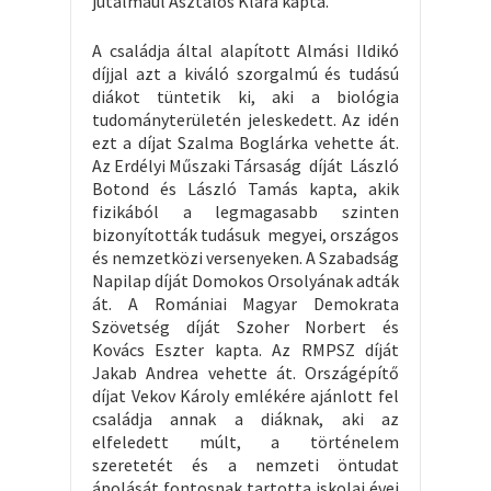
jutalmául Asztalos Klára kapta.
A családja által alapított Almási Ildikó
díjjal azt a kiváló szorgalmú és tudású
diákot tüntetik ki, aki a biológia
tudományterületén jeleskedett. Az idén
ezt a díjat Szalma Boglárka vehette át.
Az Erdélyi Műszaki Társaság díját László
Botond és László Tamás kapta, akik
fizikából a legmagasabb szinten
bizonyították tudásuk megyei, országos
és nemzetközi versenyeken. A Szabadság
Napilap díját Domokos Orsolyának adták
át. A Romániai Magyar Demokrata
Szövetség díját Szoher Norbert és
Kovács Eszter kapta. Az RMPSZ díját
Jakab Andrea vehette át. Országépítő
díjat Vekov Károly emlékére ajánlott fel
családja annak a diáknak, aki az
elfeledett múlt, a történelem
szeretetét és a nemzeti öntudat
ápolását fontosnak tartotta iskolai évei