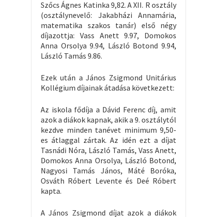
Szőcs Ágnes Katinka 9,82. A XII. R osztály
(osztálynevelő: Jakabházi Annamária,
matematika szakos tanár) első négy
díjazottja: Vass Anett 9.97, Domokos
Anna Orsolya 9.94, László Botond 9.94,
László Tamás 9.86.
Ezek után a János Zsigmond Unitárius
Kollégium díjainak átadása következett:
Az iskola fődíja a Dávid Ferenc díj, amit
azok a diákok kapnak, akik a 9. osztálytól
kezdve minden tanévet minimum 9,50-
es átlaggal zártak. Az idén ezt a díjat
Tasnádi Nóra, László Tamás, Vass Anett,
Domokos Anna Orsolya, László Botond,
Nagyosi Tamás János, Máté Boróka,
Osváth Róbert Levente és Deé Róbert
kapta.
A János Zsigmond díjat azok a diákok