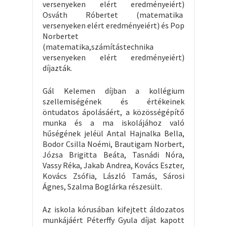
versenyeken elért eredményeiért)
Osváth Róbertet (matematika
versenyeken elért eredményeiért) és Pop
Norbertet
(matematika,számítástechnika
versenyeken elért eredményeiért)
díjazták.
Gál Kelemen díjban a kollégium
szellemiségének és értékeinek
öntudatos ápolásáért, a közösségépítő
munka és a ma iskolájához való
hűségének jeléül Antal Hajnalka Bella,
Bodor Csilla Noémi, Brautigam Norbert,
Józsa Brigitta Beáta, Tasnádi Nóra,
Vassy Réka, Jakab Andrea, Kovács Eszter,
Kovács Zsófia, László Tamás, Sárosi
Ágnes, Szalma Boglárka részesült.
Az iskola kórusában kifejtett áldozatos
munkájáért Péterffy Gyula díjat kapott