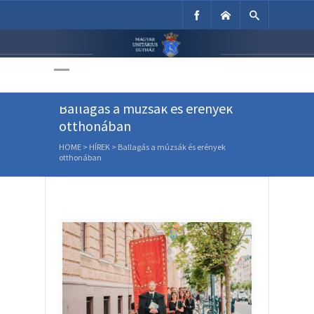
Unitárius Egyház
Weboldala
Ballagás a múzsák és erények
otthonában
HOME
>
HÍREK
>
Ballagás a múzsák és erények
otthonában