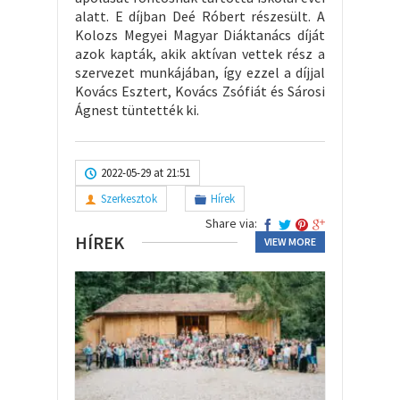
alatt. E díjban Deé Róbert részesült. A
Kolozs Megyei Magyar Diáktanács díját
azok kapták, akik aktívan vettek rész a
szervezet munkájában, így ezzel a díjjal
Kovács Esztert, Kovács Zsófiát és Sárosi
Ágnest tüntették ki.
2022-05-29 at 21:51
Szerkesztok
Hírek
Share via:
HÍREK
VIEW MORE