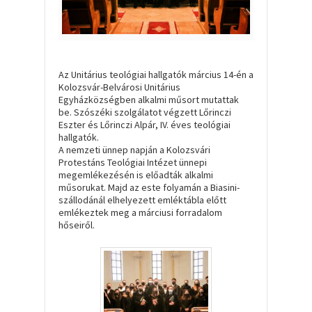
Az
Unitárius teológiai hallgatók
március 14-én a
Kolozsvár-Belvárosi Unitárius
Egyházközségben alkalmi műsort mutattak
be. Szószéki szolgálatot végzett Lőrinczi
Eszter és Lőrinczi Alpár, IV. éves teológiai
hallgatók.
A nemzeti ünnep napján a Kolozsvári
Protestáns Teológiai Intézet ünnepi
megemlékezésén is előadták alkalmi
műsorukat. Majd az este folyamán a Biasini-
szállodánál elhelyezett emléktábla előtt
emlékeztek meg a márciusi forradalom
hőseiről.