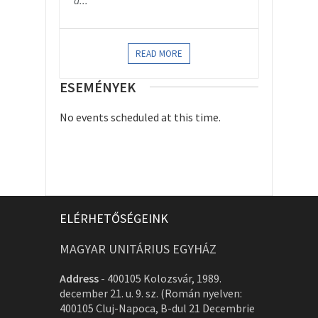
a...
READ MORE
ESEMÉNYEK
No events scheduled at this time.
ELÉRHETŐSÉGEINK
MAGYAR UNITÁRIUS EGYHÁZ
Address
-
400105 Kolozsvár, 1989.
december 21. u. 9. sz. (Román nyelven:
400105 Cluj-Napoca, B-dul 21 Decembrie