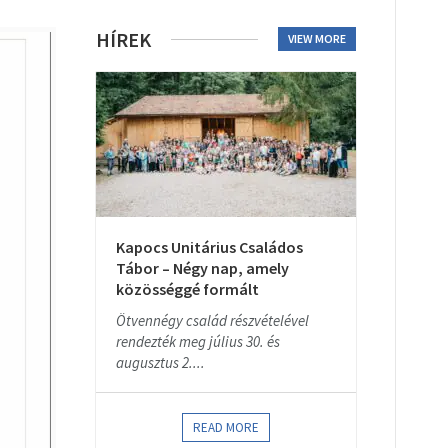
HÍREK
VIEW MORE
Kapocs Unitárius Családos
Tábor – Négy nap, amely
közösséggé formált
Ötvennégy család részvételével
rendezték meg július 30. és
augusztus 2....
READ MORE