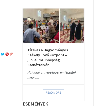
Tízéves a Hagyományos
Székely Jövő Központ –
jubileumi ünnepség
Csehétfalván
Hálaadó ünnepséggel emlékeztek
meg a...
READ MORE
ESEMÉNYEK