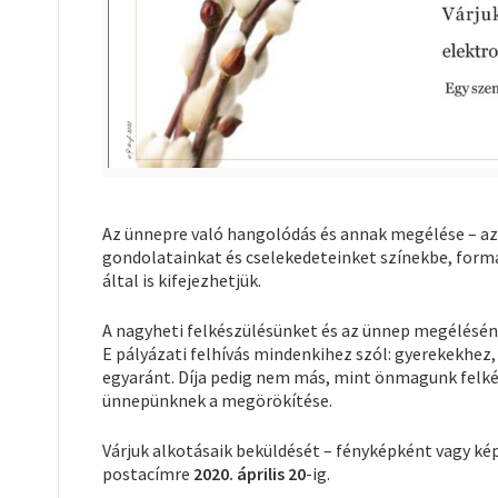
Az ünnepre való hangolódás és annak megélése – a
gondolatainkat és cselekedeteinket színekbe, form
által is kifejezhetjük.
A nagyheti felkészülésünket és az ünnep megélésének
E pályázati felhívás mindenkihez szól: gyerekekhez
egyaránt. Díja pedig nem más, mint önmagunk felké
ünnepünknek a megörökítése.
Várjuk alkotásaik beküldését – fényképként vagy ké
postacímre
2020. április 20
-ig.