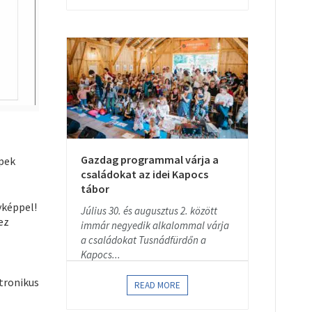
Gazdag programmal várja a
épek
családokat az idei Kapocs
tábor
yképpel!
Július 30. és augusztus 2. között
ez
immár negyedik alkalommal várja
a családokat Tusnádfürdőn a
Kapocs...
tronikus
READ MORE