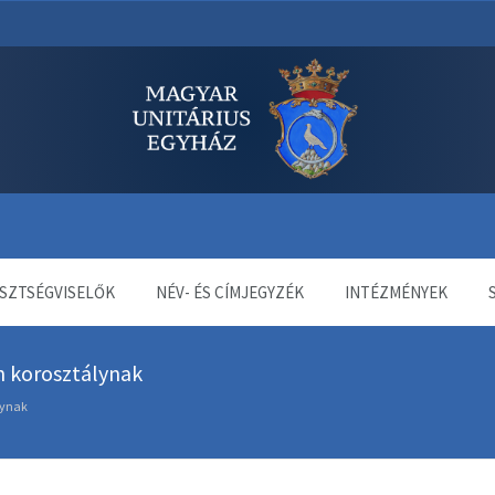
dala
SZTSÉGVISELŐK
NÉV- ÉS CÍMJEGYZÉK
INTÉZMÉNYEK
n korosztálynak
lynak