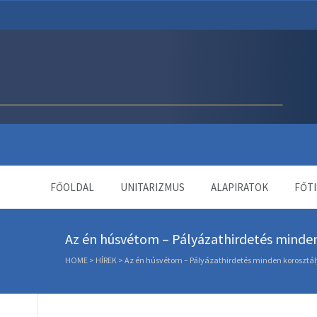
Unitárius Egyház Webol
FŐOLDAL
UNITARIZMUS
ALAPIRATOK
FŐTI
Az én húsvétom – Pályázathirdetés minde
HOME
>
HÍREK
>
Az én húsvétom – Pályázathirdetés minden korosztá