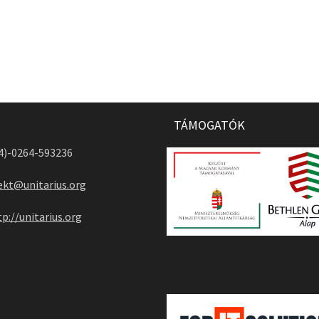
TÁMOGATÓK
04)-0264-593236
ekt@unitarius.org
tp://unitarius.org