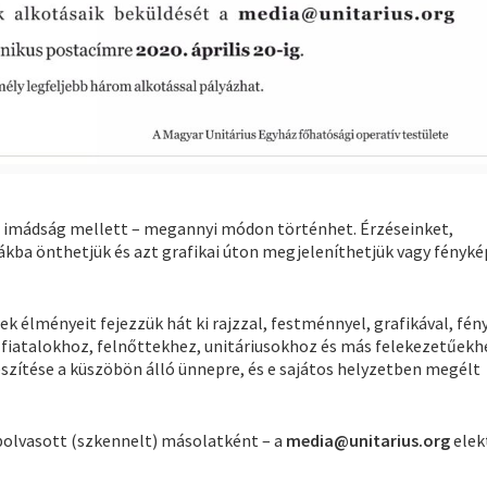
z imádság mellett – megannyi módon történhet. Érzéseinket,
ákba önthetjük és azt grafikai úton megjeleníthetjük vagy fényk
 élményeit fejezzük hát ki rajzzal, festménnyel, grafikával, fén
, fiatalokhoz, felnőttekhez, unitáriusokhoz és más felekezetűekh
szítése a küszöbön álló ünnepre, és e sajátos helyzetben megélt
polvasott (szkennelt) másolatként – a
media@unitarius.org
elek