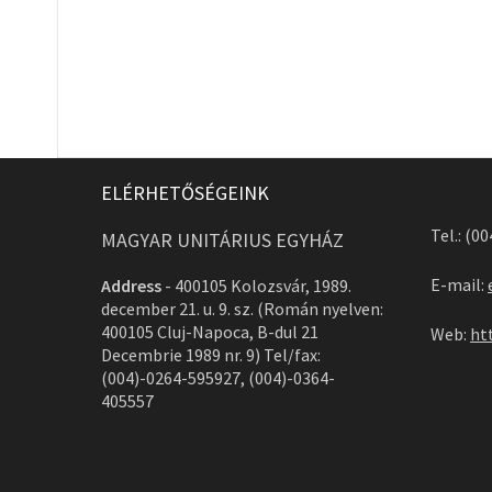
ELÉRHETŐSÉGEINK
Tel.: (0
MAGYAR UNITÁRIUS EGYHÁZ
E-mail:
Address
-
400105 Kolozsvár, 1989.
december 21. u. 9. sz. (Román nyelven:
400105 Cluj-Napoca, B-dul 21
Web:
ht
Decembrie 1989 nr. 9) Tel/fax:
(004)-0264-595927, (004)-0364-
405557