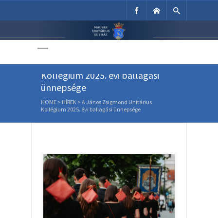
Unitárius Egyház
Weboldala
A János Zsigmond Unitárius
Kollégium 2025. évi ballagási
ünnepsége
HOME
>
HÍREK
>
A János Zsigmond Unitárius
Kollégium 2025. évi ballagási ünnepsége