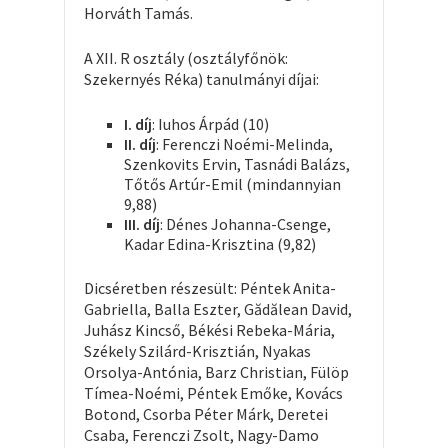
Horváth Tamás.
A XII. R osztály (osztályfőnök:
Szekernyés Réka) tanulmányi díjai:
I. díj
: Iuhos Árpád (10)
II. díj
: Ferenczi Noémi-Melinda,
Szenkovits Ervin, Tasnádi Balázs,
Tőtős Artúr-Emil (mindannyian
9,88)
III. díj
: Dénes Johanna-Csenge,
Kadar Edina-Krisztina (9,82)
Dicséretben részesült: Péntek Anita-
Gabriella, Balla Eszter, Gădălean David,
Juhász Kincső, Békési Rebeka-Mária,
Székely Szilárd-Krisztián, Nyakas
Orsolya-Antónia, Barz Christian, Fülöp
Tímea-Noémi, Péntek Emőke, Kovács
Botond, Csorba Péter Márk, Deretei
Csaba, Ferenczi Zsolt, Nagy-Damo