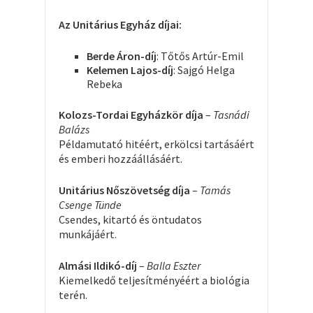
Az Unitárius Egyház díjai:
Berde Áron-díj
: Tőtős Artúr-Emil
Kelemen Lajos-díj
: Sajgó Helga
Rebeka
Kolozs-Tordai Egyházkör díja
–
Tasnádi
Balázs
Példamutató hitéért, erkölcsi tartásáért
és emberi hozzáállásáért.
Unitárius Nőszövetség díja
–
Tamás
Csenge Tünde
Csendes, kitartó és öntudatos
munkájáért.
Almási Ildikó-díj
–
Balla Eszter
Kiemelkedő teljesítményéért a biológia
terén.