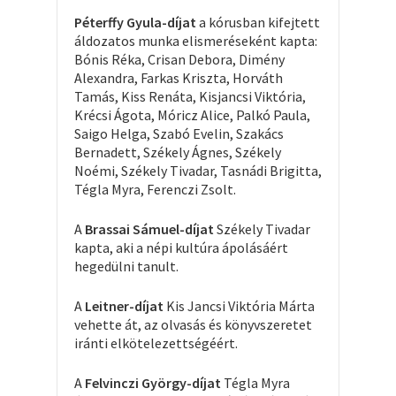
Péterffy Gyula-díjat
a kórusban kifejtett
áldozatos munka elismeréseként kapta:
Bónis Réka, Crisan Debora, Dimény
Alexandra, Farkas Kriszta, Horváth
Tamás, Kiss Renáta, Kisjancsi Viktória,
Krécsi Ágota, Móricz Alice, Palkó Paula,
Saigo Helga, Szabó Evelin, Szakács
Bernadett, Székely Ágnes, Székely
Noémi, Székely Tivadar, Tasnádi Brigitta,
Tégla Myra, Ferenczi Zsolt.
A
Brassai Sámuel-díjat
Székely Tivadar
kapta, aki a népi kultúra ápolásáért
hegedülni tanult.
A
Leitner-díjat
Kis Jancsi Viktória Márta
vehette át, az olvasás és könyvszeretet
iránti elkötelezettségéért.
A
Felvinczi György-díjat
Tégla Myra