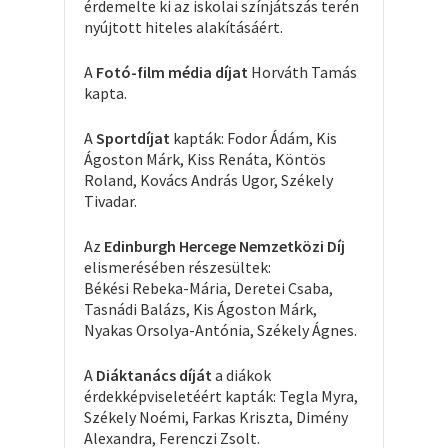
érdemelte ki az iskolai színjátszás terén
nyújtott hiteles alakításáért.
A
Fotó-film média díjat
Horváth Tamás
kapta.
A
Sportdíjat
kapták: Fodor Ádám, Kis
Ágoston Márk, Kiss Renáta, Köntös
Roland, Kovács András Ugor, Székely
Tivadar.
Az
Edinburgh Hercege Nemzetközi Díj
elismerésében részesültek:
Békési Rebeka-Mária, Deretei Csaba,
Tasnádi Balázs, Kis Ágoston Márk,
Nyakas Orsolya-Antónia, Székely Ágnes.
A
Diáktanács díját
a diákok
érdekképviseletéért kapták: Tegla Myra,
Székely Noémi, Farkas Kriszta, Dimény
Alexandra, Ferenczi Zsolt.