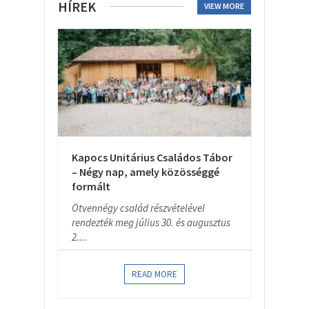
HÍREK
VIEW MORE
Kapocs Unitárius Családos Tábor
– Négy nap, amely közösséggé
formált
Ötvennégy család részvételével
rendezték meg július 30. és augusztus
2....
READ MORE