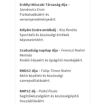
Erdélyi Műszaki Társaság díja
–
Szenkovics Ervin
Fizikatudásáért és
versenyeredményeiért.
Killyéni Endre emlékdíj
–
Kiss Renáta
Sportbéli és közösségi értékek
képviseletéért.
Szabadság napilap díja
–
Ferenczi Noémi
Melinda
Kiváló írásaiért és újságírói munkájáért.
RMDSZ díja
–
Fülöp Timea Noémi
Aktív közéleti és közösségi
szerepvállalásáért.
RMPSZ díj
–
Palkó Paula
Segítőkészségéért és közösségépítő
hozzáállásáért.