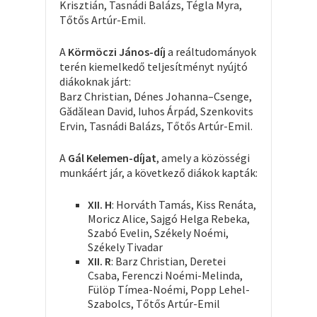
Krisztián, Tasnádi Balázs, Tégla Myra,
Tőtős Artúr-Emil.
A
Körmöczi János-díj
a reáltudományok
terén kiemelkedő teljesítményt nyújtó
diákoknak járt:
Barz Christian, Dénes Johanna–Csenge,
Gădălean David, Iuhos Árpád, Szenkovits
Ervin, Tasnádi Balázs, Tőtős Artúr-Emil.
A
Gál Kelemen-díjat
, amely a közösségi
munkáért jár, a következő diákok kapták:
XII. H
: Horváth Tamás, Kiss Renáta,
Moricz Alice, Sajgó Helga Rebeka,
Szabó Evelin, Székely Noémi,
Székely Tivadar
XII. R
: Barz Christian, Deretei
Csaba, Ferenczi Noémi-Melinda,
Fülöp Tímea-Noémi, Popp Lehel-
Szabolcs, Tőtős Artúr-Emil