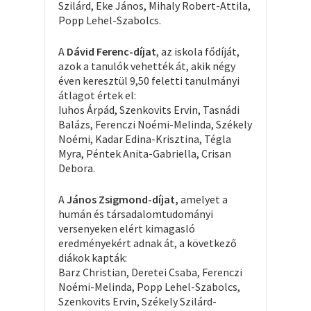
Szilárd, Eke János, Mihaly Robert-Attila,
Popp Lehel-Szabolcs.
A
Dávid Ferenc-díjat
, az iskola fődíját,
azok a tanulók vehették át, akik négy
éven keresztül 9,50 feletti tanulmányi
átlagot értek el:
Iuhos Árpád, Szenkovits Ervin, Tasnádi
Balázs, Ferenczi Noémi-Melinda, Székely
Noémi, Kadar Edina-Krisztina, Tégla
Myra, Péntek Anita-Gabriella, Crisan
Debora.
A
János Zsigmond-díjat,
amelyet a
humán és társadalomtudományi
versenyeken elért kimagasló
eredményekért adnak át, a következő
diákok kapták:
Barz Christian, Deretei Csaba, Ferenczi
Noémi-Melinda, Popp Lehel-Szabolcs,
Szenkovits Ervin, Székely Szilárd-