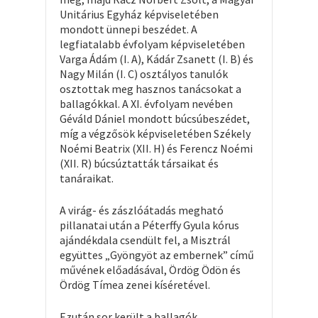
Unitárius Egyház képviseletében
mondott ünnepi beszédet. A
legfiatalabb évfolyam képviseletében
Varga Ádám (I. A), Kádár Zsanett (I. B) és
Nagy Milán (I. C) osztályos tanulók
osztottak meg hasznos tanácsokat a
ballagókkal. A XI. évfolyam nevében
Géváld Dániel mondott búcsúbeszédet,
míg a végzősök képviseletében Székely
Noémi Beatrix (XII. H) és Ferencz Noémi
(XII. R) búcsúztatták társaikat és
tanáraikat.
A virág- és zászlóátadás megható
pillanatai után a Péterffy Gyula kórus
ajándékdala csendült fel, a Misztrál
együttes „Gyöngyöt az embernek” című
művének előadásával, Ördög Ödön és
Ördög Tímea zenei kíséretével.
Ezután sor került a ballagók