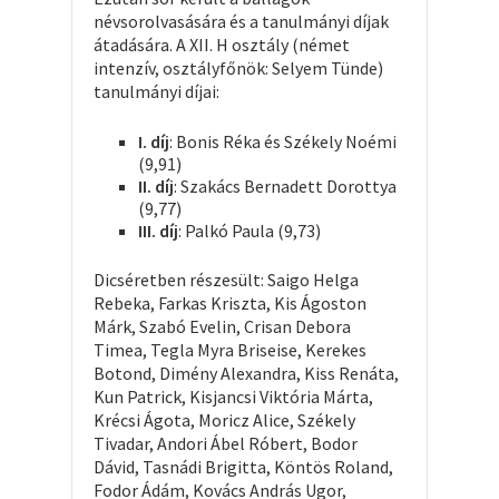
névsorolvasására és a tanulmányi díjak
átadására. A XII. H osztály (német
intenzív, osztályfőnök: Selyem Tünde)
tanulmányi díjai:
I. díj
: Bonis Réka és Székely Noémi
(9,91)
II. díj
: Szakács Bernadett Dorottya
(9,77)
III. díj
: Palkó Paula (9,73)
Dicséretben részesült: Saigo Helga
Rebeka, Farkas Kriszta, Kis Ágoston
Márk, Szabó Evelin, Crisan Debora
Timea, Tegla Myra Briseise, Kerekes
Botond, Dimény Alexandra, Kiss Renáta,
Kun Patrick, Kisjancsi Viktória Márta,
Krécsi Ágota, Moricz Alice, Székely
Tivadar, Andori Ábel Róbert, Bodor
Dávid, Tasnádi Brigitta, Köntös Roland,
Fodor Ádám, Kovács András Ugor,