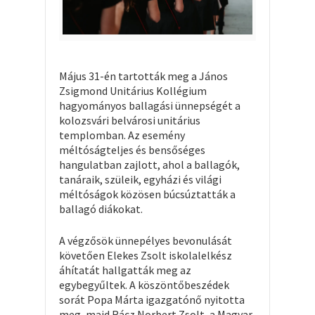
Május 31-én tartották meg a János
Zsigmond Unitárius Kollégium
hagyományos ballagási ünnepségét a
kolozsvári belvárosi unitárius
templomban. Az esemény
méltóságteljes és bensőséges
hangulatban zajlott, ahol a ballagók,
tanáraik, szüleik, egyházi és világi
méltóságok közösen búcsúztatták a
ballagó diákokat.
A végzősök ünnepélyes bevonulását
követően Elekes Zsolt iskolalelkész
áhítatát hallgatták meg az
egybegyűltek. A köszöntőbeszédek
sorát Popa Márta igazgatónő nyitotta
meg, majd Rácz Norbert Zsolt, a Magyar