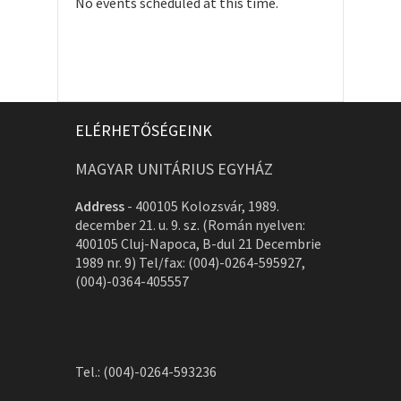
No events scheduled at this time.
ELÉRHETŐSÉGEINK
MAGYAR UNITÁRIUS EGYHÁZ
Address
-
400105 Kolozsvár, 1989.
december 21. u. 9. sz. (Román nyelven:
400105 Cluj-Napoca, B-dul 21 Decembrie
1989 nr. 9) Tel/fax: (004)-0264-595927,
(004)-0364-405557
Tel.: (004)-0264-593236