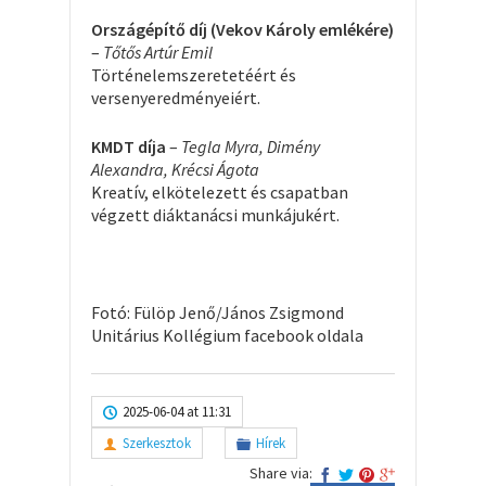
Országépítő díj (Vekov Károly emlékére)
–
Tőtős Artúr Emil
Történelemszeretetéért és
versenyeredményeiért.
KMDT díja
–
Tegla Myra, Dimény
Alexandra, Krécsi Ágota
Kreatív, elkötelezett és csapatban
végzett diáktanácsi munkájukért.
Fotó: Fülöp Jenő/János Zsigmond
Unitárius Kollégium facebook oldala
2025-06-04 at 11:31
Szerkesztok
Hírek
Share via: