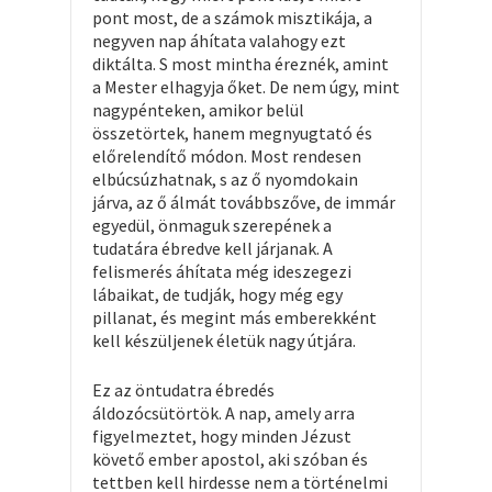
pont most, de a számok misztikája, a
negyven nap áhítata valahogy ezt
diktálta. S most mintha éreznék, amint
a Mester elhagyja őket. De nem úgy, mint
nagypénteken, amikor belül
összetörtek, hanem megnyugtató és
előrelendítő módon. Most rendesen
elbúcsúzhatnak, s az ő nyomdokain
járva, az ő álmát továbbszőve, de immár
egyedül, önmaguk szerepének a
tudatára ébredve kell járjanak. A
felismerés áhítata még ideszegezi
lábaikat, de tudják, hogy még egy
pillanat, és megint más emberekként
kell készüljenek életük nagy útjára.
Ez az öntudatra ébredés
áldozócsütörtök. A nap, amely arra
figyelmeztet, hogy minden Jézust
követő ember apostol, aki szóban és
tettben kell hirdesse nem a történelmi