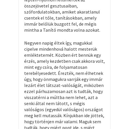
összejövetel gesztusaiban,
szófordulatokban, amiket akaratlanul
csentek el tőle, tanításokban, amely
immár belőlük buzgott fel, de mégis
mintha a Tanító mondta volna azokat.
Negyven napig éltek így, magukkal
cipelve mindenhová halott mesterük
emléktetemét. Közben ért bennük egy
érzés, amely kezdetben csak akkora volt,
mint egy csíra, de folyamatosan
terebélyesedett. Érezték, nem élhetnek
úgy, hogy önmagukra varrják egy immár
lezárt élet látszat-valóságát, miközben
ezzel párhuzamosan azt is tudták, hogy
visszatérni a múltba nem lehet, azt a
senki által nem látott, s mégis
valóságos (egyedül valóságos) országot
meg kell mutassák. Kínjukban ide jöttek,
hogy történjen már valami. Maguk sem
tudták, hogy miért pont ide, s miért