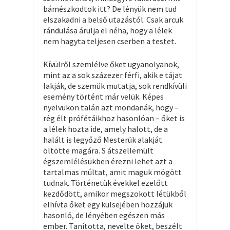
bámészkodtok itt? De lényük nem tud
elszakadni a belső utazástól. Csak arcuk
rándulása árulja el néha, hogy a lélek
nem hagyta teljesen cserben a testet.
Kívülről szemlélve őket ugyanolyanok,
mint az a sok százezer férfi, akik e tájat
lakják, de szemük mutatja, sok rendkívüli
esemény történt már velük. Képes
nyelvükön talán azt mondanák, hogy –
rég élt prófétáikhoz hasonlóan – őket is
a lélek hozta ide, amely halott, de a
halált is legyőző Mesterük alakját
öltötte magára. S átszellemült
égszemlélésükben érezni lehet azt a
tartalmas múltat, amit maguk mögött
tudnak. Történetük évekkel ezelőtt
kezdődött, amikor megszokott létükből
elhívta őket egy külsejében hozzájuk
hasonló, de lényében egészen más
ember. Tanította, nevelte őket, beszélt