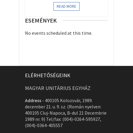
READ MORE
ESEMÉNYEK
No events scheduled at this time.
ELÉRHETŐSÉGEINK
MAGYAR UNITÁRIUS EGYHÁZ
Address
-
400105 Kolozsvár, 1989.
december 21. u. 9. sz. (Román nyelven:
400105 Cluj-Napoca, B-dul 21 Decembrie
1989 nr. 9) Tel/fax: (004)-0264-595927,
(004)-0364-405557