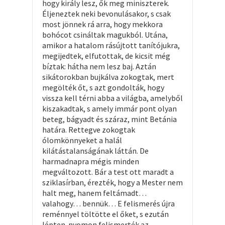
hogy király lesz, ők meg miniszterek.
Éljeneztek neki bevonulásakor, s csak
most jönnek rá arra, hogy mekkora
bohócot csináltak magukból. Utána,
amikor a hatalom rásújtott tanítójukra,
megijedtek, elfutottak, de kicsit még
bíztak: hátha nem lesz baj. Aztán
sikátorokban bujkálva zokogtak, mert
megölték őt, s azt gondolták, hogy
vissza kell térni abba a világba, amelyből
kiszakadtak, s amely immár pont olyan
beteg, bágyadt és száraz, mint Betánia
határa. Rettegve zokogtak
ólomkönnyeket a halál
kilátástalanságának láttán. De
harmadnapra mégis minden
megváltozott. Bár a test ott maradt a
sziklasírban, érezték, hogy a Mester nem
halt meg, hanem feltámadt…
valahogy… bennük… E felismerés újra
reménnyel töltötte el őket, s ezután
lépten-nyomon felismerték az