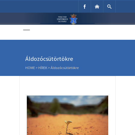
Unitárius Egyház
Weboldala
Áldozócsütörtökre
HOME
>
HÍREK
>
Áldozócsütörtökre