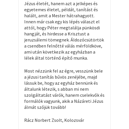
Jézus életét, hanem azt a jelképes és
egyetemes életet, példát, tanítást és
halált, amit a Mester hátrahagyott.
Innen már csak egy kis lépés választ el
attól, hogy Péter megtalálja pünkösdi
hangját, és hirdesse a Krisztust a
jeruzsálemi tömegnek. Áldozócsütörtök
a csendben felnőtté válás mérföldköve,
ami után következik az egyházban a
lélek által történő építő munka.
Most nézzünk fel az égre, vesszünk bele
a jézusi tanítás bűvös zenéjébe, majd
lássuk be, hogy az egyház bennünk és
általunk létezik, s abban mi nem
szolgáltatást várók, hanem cselekvők és
formálók vagyunk, akik a Názáreti Jézus
álmát szőjük tovább!
Rácz Norbert Zsolt, Kolozsvár