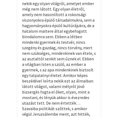
nekik egy olyan világról, amelyet ember
még nem látott. Egy olyan életről,
amely nem hasonlított a rokonsági
viszonyokra épülő társadalmukra, sem a
hagyományokra épülő kultúrájukra, de a
hatalom maltere által egybefogott
birodalomra sem. Ebben a létben
mindenki gyermek és testvér, nincs
szegény és gazdag, nincs törvény, mert
nem szükséges, mindenkinek van étele, s
az asztaltól senkit sem űznek el. Ebben
a világban Isten a szülő, az ember a
gyermek, s az apa mindenkinek biztosít
egy talpalatnyi életet. Amikor képes
beszédével leírta nekik ezt az álmaiban
látott világot, valami mélyről jövő
bizsergés fogta el őket, olyan, mint a
mostani, és lényük akkor is évezredes
utazást tett. De nem értették…
Szavaiba politikát szőttek, s amikor
végül Jeruzsálembe ment, azt hitték,