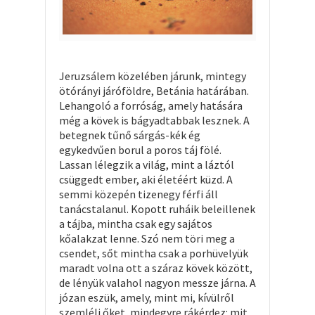
Jeruzsálem közelében járunk, mintegy
ötórányi járóföldre, Betánia határában.
Lehangoló a forróság, amely hatására
még a kövek is bágyadtabbak lesznek. A
betegnek tűnő sárgás-kék ég
egykedvűen borul a poros táj fölé.
Lassan lélegzik a világ, mint a láztól
csüggedt ember, aki életéért küzd. A
semmi közepén tizenegy férfi áll
tanácstalanul. Kopott ruháik beleillenek
a tájba, mintha csak egy sajátos
kőalakzat lenne. Szó nem töri meg a
csendet, sőt mintha csak a porhüvelyük
maradt volna ott a száraz kövek között,
de lényük valahol nagyon messze járna. A
józan eszük, amely, mint mi, kívülről
szemléli őket, mindegyre rákérdez: mit