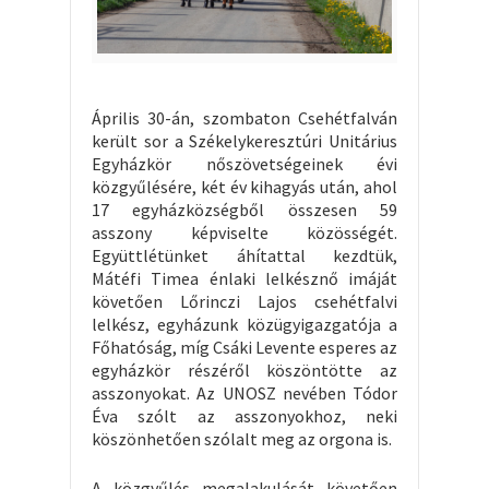
Április 30-án, szombaton Csehétfalván
került sor a Székelykeresztúri Unitárius
Egyházkör nőszövetségeinek évi
közgyűlésére, két év kihagyás után, ahol
17 egyházközségből összesen 59
asszony képviselte közösségét.
Együttlétünket áhítattal kezdtük,
Mátéfi Timea énlaki lelkésznő imáját
követően Lőrinczi Lajos csehétfalvi
lelkész, egyházunk közügyigazgatója a
Főhatóság, míg Csáki Levente esperes az
egyházkör részéről köszöntötte az
asszonyokat. Az UNOSZ nevében Tódor
Éva szólt az asszonyokhoz, neki
köszönhetően szólalt meg az orgona is.
A közgyűlés megalakulását követően