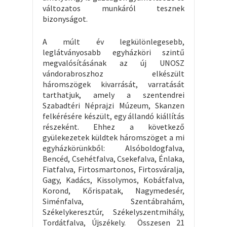
változatos munkáról tesznek
bizonyságot.
A múlt év legkülönlegesebb,
leglátványosabb egyházköri szintű
megvalósításának az új UNOSZ
vándorabroszhoz elkészült
háromszögek kivarrását, varratását
tarthatjuk, amely a szentendrei
Szabadtéri Néprajzi Múzeum, Skanzen
felkérésére készült, egy állandó kiállítás
részeként. Ehhez a következő
gyülekezetek küldtek háromszöget a mi
egyházkörünkből: Alsóboldogfalva,
Bencéd, Csehétfalva, Csekefalva, Énlaka,
Fiatfalva, Firtosmartonos, Firtosváralja,
Gagy, Kadács, Kissolymos, Kobátfalva,
Korond, Kőrispatak, Nagymedesér,
Siménfalva, Szentábrahám,
Székelykeresztúr, Székelyszentmihály,
Tordátfalva, Újszékely. Összesen 21