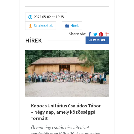
2022-05-02 at 13:35
Szerkesztok
Hírek
Share via:
HÍREK
VIEW MORE
Kapocs Unitárius Családos Tábor
– Négy nap, amely közösséggé
formált
Ötvennégy család részvételével
rendezték meg július 30. és augusztus