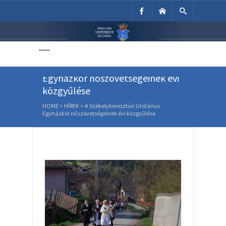
Unitárius Egyház
Weboldala
A Székelykeresztúri Unitárius
Egyházkör nőszövetségeinek évi
közgyűlése
HOME
>
HÍREK
>
A Székelykeresztúri Unitárius
Egyházkör nőszövetségeinek évi közgyűlése