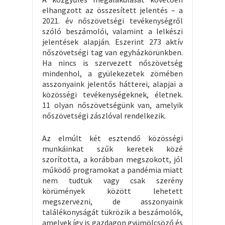
elhangzott az összesített jelentés – a
2021. év nőszövetségi tevékenységről
szóló beszámolói, valamint a lelkészi
jelentések alapján. Eszerint 273 aktív
nőszövetségi tag van egyházkörünkben.
Ha nincs is szervezett nőszövetség
mindenhol, a gyülekezetek zömében
asszonyaink jelentős hátterei, alapjai a
közösségi tevékenységeknek, életnek.
11 olyan nőszövetségünk van, amelyik
nőszövetségi zászlóval rendelkezik.
Az elmúlt két esztendő közösségi
munkáinkat szűk keretek közé
szorította, a korábban megszokott, jól
működő programokat a pandémia miatt
nem tudtuk vagy csak szerény
körümények között lehetett
megszervezni, de asszonyaink
találékonyságát tükrözik a beszámolók,
amelyek így is gazdagon gyümölcsöző és