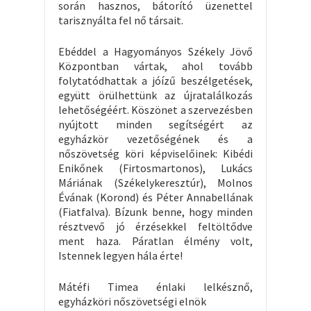
során hasznos, bátorító üzenettel
tarisznyálta fel nő társait.
Ebéddel a Hagyományos Székely Jövő
Központban vártak, ahol tovább
folytatódhattak a jóízű beszélgetések,
együtt örülhettünk az újratalálkozás
lehetőségéért. Köszönet a szervezésben
nyújtott minden segítségért az
egyházkör vezetőségének és a
nőszövetség köri képviselőinek: Kibédi
Enikőnek (Firtosmartonos), Lukács
Máriának (Székelykeresztúr), Molnos
Évának (Korond) és Péter Annabellának
(Fiatfalva). Bízunk benne, hogy minden
résztvevő jó érzésekkel feltöltődve
ment haza. Páratlan élmény volt,
Istennek legyen hála érte!
Mátéfi Timea énlaki lelkésznő,
egyházköri nőszövetségi elnök