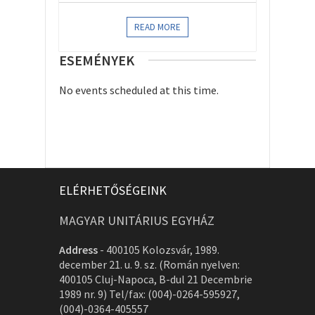
READ MORE
ESEMÉNYEK
No events scheduled at this time.
ELÉRHETŐSÉGEINK
MAGYAR UNITÁRIUS EGYHÁZ
Address
-
400105 Kolozsvár, 1989.
december 21. u. 9. sz. (Román nyelven:
400105 Cluj-Napoca, B-dul 21 Decembrie
1989 nr. 9) Tel/fax: (004)-0264-595927,
(004)-0364-405557