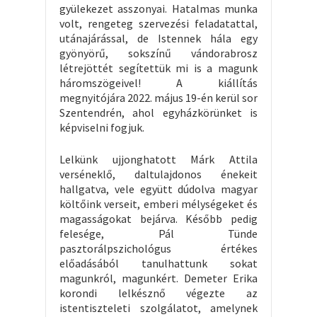
gyülekezet asszonyai. Hatalmas munka
volt, rengeteg szervezési feladatattal,
utánajárással, de Istennek hála egy
gyönyörű, sokszínű vándorabrosz
létrejöttét segítettük mi is a magunk
háromszögeivel! A kiállítás
megnyitójára 2022. május 19-én kerül sor
Szentendrén, ahol egyházkörünket is
képviselni fogjuk.
Lelkünk ujjonghatott Márk Attila
verséneklő, daltulajdonos énekeit
hallgatva, vele együtt dúdolva magyar
költőink verseit, emberi mélységeket és
magasságokat bejárva. Később pedig
felesége, Pál Tünde
pasztorálpszichológus értékes
előadásából tanulhattunk sokat
magunkról, magunkért. Demeter Erika
korondi lelkésznő végezte az
istentiszteleti szolgálatot, amelynek