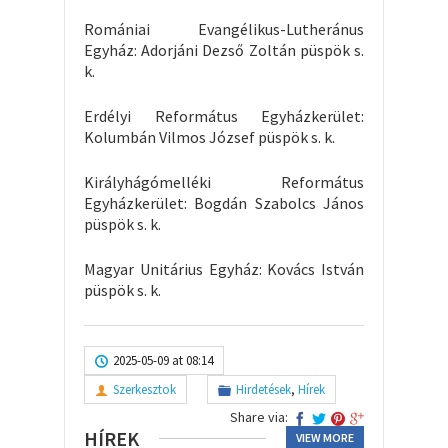
Romániai Evangélikus-Lutheránus
Egyház: Adorjáni Dezső Zoltán püspök s.
k.
Erdélyi Református Egyházkerület:
Kolumbán Vilmos József püspök s. k.
Királyhágómelléki Református
Egyházkerület: Bogdán Szabolcs János
püspök s. k.
Magyar Unitárius Egyház: Kovács István
püspök s. k.
2025-05-09 at 08:14
Szerkesztok
Hirdetések
,
Hírek
Share via:
HÍREK
VIEW MORE