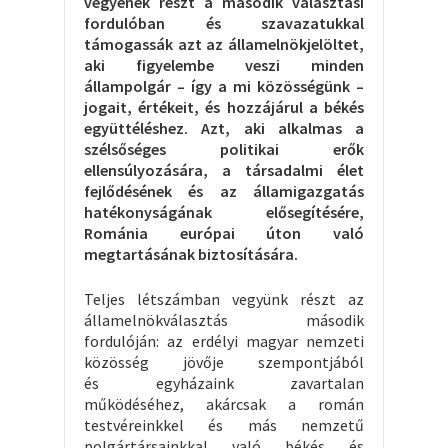
vegyenek részt a második választási
fordulóban és szavazatukkal
támogassák azt az államelnökjelöltet,
aki figyelembe veszi minden
állampolgár – így a mi közösségünk –
jogait, értékeit, és hozzájárul a békés
együttéléshez.
Azt, aki alkalmas a
szélsőséges politikai erők
ellensúlyozására, a társadalmi élet
fejlődésének és az államigazgatás
hatékonyságának elősegítésére,
Románia európai úton való
megtartásának biztosítására.
Teljes létszámban vegyünk részt az
államelnökválasztás második
fordulóján: az erdélyi magyar nemzeti
közösség jövője szempontjából
és egyházaink zavartalan
működéséhez, akárcsak a román
testvéreinkkel és más nemzetű
polgártársainkkal való békés és