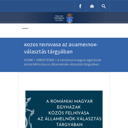
Unitárius Egyház
Weboldala
A romániai magyar egyházak
közös felhívása az államelnök-
választás tárgyában
HOME
>
HIRDETÉSEK
>
A romániai magyar egyházak
közös felhívása az államelnök-választás tárgyában