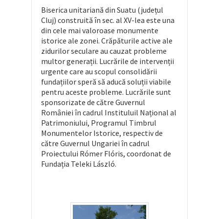
Biserica unitariană din Suatu (județul
Cluj) construită în sec. al XV-lea este una
din cele mai valoroase monumente
istorice ale zonei. Crăpăturile active ale
zidurilor seculare au cauzat probleme
multor generații. Lucrările de intervenții
urgente care au scopul consolidării
fundațiilor speră să aducă soluții viabile
pentru aceste probleme. Lucrările sunt
sponsorizate de către Guvernul
României în cadrul Instituluil Național al
Patrimoniului, Programul Timbrul
Monumentelor Istorice, respectiv de
către Guvernul Ungariei în cadrul
Proiectului Rómer Flóris, coordonat de
Fundația Teleki László.