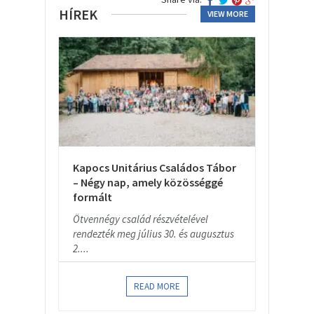
HÍREK
VIEW MORE
Kapocs Unitárius Családos Tábor
– Négy nap, amely közösséggé
formált
Ötvennégy család részvételével
rendezték meg július 30. és augusztus
2....
READ MORE