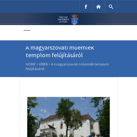
Unitárius Egyház
Weboldala
A magyarszováti műemlék
templom felújításáról
HOME
>
HÍREK
>
A magyarszováti műemlék templom
felújításáról