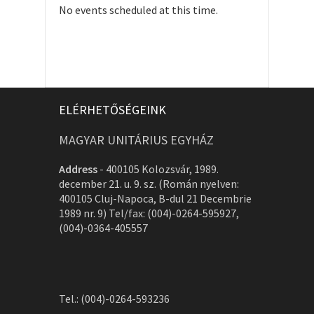
No events scheduled at this time.
ELÉRHETŐSÉGEINK
MAGYAR UNITÁRIUS EGYHÁZ
Address
-
400105 Kolozsvár, 1989.
december 21. u. 9. sz. (Román nyelven:
400105 Cluj-Napoca, B-dul 21 Decembrie
1989 nr. 9) Tel/fax: (004)-0264-595927,
(004)-0364-405557
Tel.: (004)-0264-593236