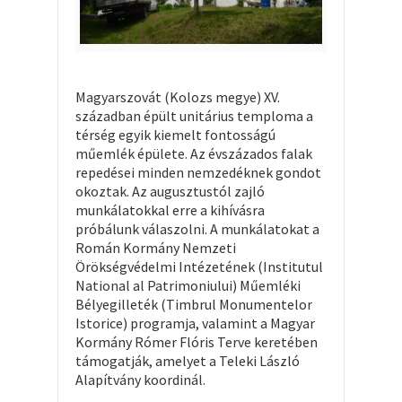
Magyarszovát (Kolozs megye) XV.
században épült unitárius temploma a
térség egyik kiemelt fontosságú
műemlék épülete. Az évszázados falak
repedései minden nemzedéknek gondot
okoztak. Az augusztustól zajló
munkálatokkal erre a kihívásra
próbálunk válaszolni. A munkálatokat a
Román Kormány Nemzeti
Örökségvédelmi Intézetének (Institutul
National al Patrimoniului) Műemléki
Bélyegilleték (Timbrul Monumentelor
Istorice) programja, valamint a Magyar
Kormány Rómer Flóris Terve keretében
támogatják, amelyet a Teleki László
Alapítvány koordinál.