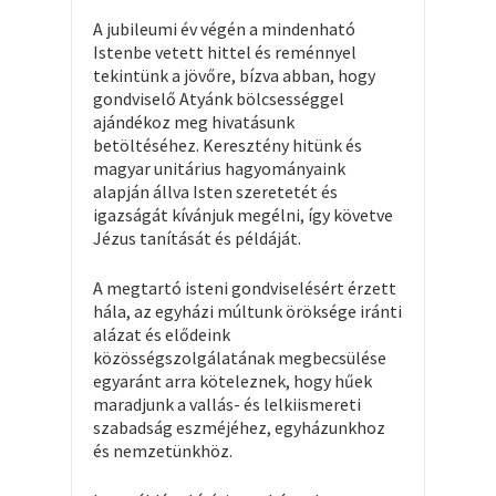
A jubileumi év végén a mindenható
Istenbe vetett hittel és reménnyel
tekintünk a jövőre, bízva abban, hogy
gondviselő Atyánk bölcsességgel
ajándékoz meg hivatásunk
betöltéséhez. Keresztény hitünk és
magyar unitárius hagyományaink
alapján állva Isten szeretetét és
igazságát kívánjuk megélni, így követve
Jézus tanítását és példáját.
A megtartó isteni gondviselésért érzett
hála, az egyházi múltunk öröksége iránti
alázat és elődeink
közösségszolgálatának megbecsülése
egyaránt arra köteleznek, hogy hűek
maradjunk a vallás- és lelkiismereti
szabadság eszméjéhez, egyházunkhoz
és nemzetünkhöz.