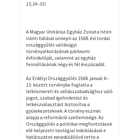
13,34–35)
A Magyar Unitárius Egyház Zsinata Isten
iránti hálával ünnepli az 1568. évi tordai
országgyűlés vallásügyi
törvényalkotásának jubileumi
évfordulóját, valamint az egyház
fennállásának négy és fél évszázadát.
Az Erdélyi Országgyűlés 1568. január 6–
13. között törvénybe foglalta a
lelkiismereti és vallásszabadsághoz való
jogot, szabad igehirdetést és
lelkészválasztást biztosítva a
gyülekezeteknek. A törvény eszmei
alapja a reformáció szellemisége. Az
Országgyűlés a politikai megfontolások
elé helyezett teológiai indoklásával e
határozatot egyedülállóvá tette a