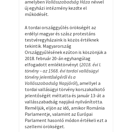
amelyben
Vallásszabadság Háza
névvel
új egyházi intézmény kezdte el
működését.
A tordai országgyűlés örökségét az
erdélyi magyar és szász protestáns
testvéregyházaink is közös értéknek
tekintik. Magyarország
Országgyűlésének ezúton is köszönjük a
2018. február 20-án egyhangúlag
elfogadott emléktörvényt (
2018. évi I.
törvény – az 1568. évi tordai vallásügyi
törvény jelentőségéről és a
Vallásszabadság Napjáról
), amellyel a
tordai vallásügyi törvény korszakalkotó
jelentőségét méltatta és január 13-át a
vallásszabadság napjává nyilvánította.
Reméljük, eljön az idő, amikor Románia
Parlamentje, valamint az Európai
Parlament hasonló módon értékeli ezt a
szellemi örökséget.