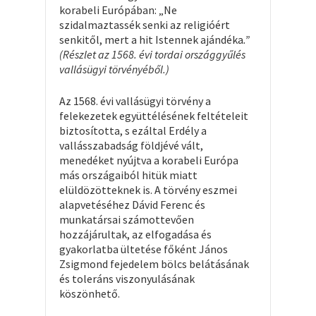
korabeli Európában: „Ne
szidalmaztassék senki az religióért
senkitől, mert a hit Istennek ajándéka
.”
(Részlet az 1568. évi tordai országgyűlés
vallásügyi törvényéből.)
Az 1568. évi vallásügyi törvény a
felekezetek együttélésének feltételeit
biztosította, s ezáltal Erdély a
vallásszabadság földjévé vált,
menedéket nyújtva a korabeli Európa
más országaiból hitük miatt
elüldözötteknek is. A törvény eszmei
alapvetéséhez Dávid Ferenc és
munkatársai számottevően
hozzájárultak, az elfogadása és
gyakorlatba ültetése főként János
Zsigmond fejedelem bölcs belátásának
és toleráns viszonyulásának
köszönhető.