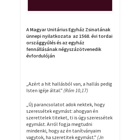
A
Magyar Unitárius Egyház Zsinatának
ünnepi nyilatkozata
az 1568. évi tordai
országgyűlés és az egyház
fennállásának négyszázötvenedik
évfordulóján
„Azért a hit hallásból van, a hallás pedig
Isten igéje által.”
(Róm 10,17)
„Új parancsolatot adok nektek, hogy
szeressétek egymást: ahogyan én
szerettelek titeket, ti is úgy szeressétek
egymást. Arról fogja megtudni
mindenki, hogy az én tanítványaim
vagytok, ha szeretitek egymást.”
(Jn