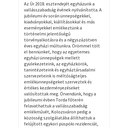
Az Úr 2018. esztendejét egyházunk a
vallásszabadság évének nyilvánította. A
jubileumi év során ünnepségekkel,
kiadványokkal, kiállításokkal és más
eseményekkel emlékeztünk a
történelmi jelentőségű
törvényalkotásra és a négyszázötven
éves egyházi múltunkra. Örömmel tölt
el bennünket, hogy az egyetemes
egyházi ünnepségek mellett
gyülekezeteink, az egyházkörök,
tanintézeteink és egyháztársadalmi
szervezeteink is méltóságteljes
emlékünnepségeket szerveztek és
értékes kezdeményezéseket
valósítottak meg. Örvendünk, hogy a
jubileumi évben Torda főterén
felavathattuk a vallásszabadság
emlékművét, Kolozsváron pedig a
közösség szolgálatába állíthattuk a
felújított egykori püspöki rezidenciát,