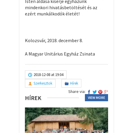
Isten áldása kísérje egyházunk
mindenkori hivatásbetöltését és az
ezért munkálkodók életét!
Kolozsvár, 2018. december 8.
A Magyar Unitárius Egyház Zsinata
2018-12-08 at 19:04
Szerkesztok
Hírek
Share via:
HÍREK
VIEW MORE