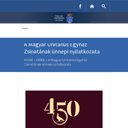
Unitárius Egyház
Weboldala
A Magyar Unitárius Egyház
Zsinatának ünnepi nyilatkozata
HOME
>
HÍREK
>
A Magyar Unitárius Egyház
Zsinatának ünnepi nyilatkozata