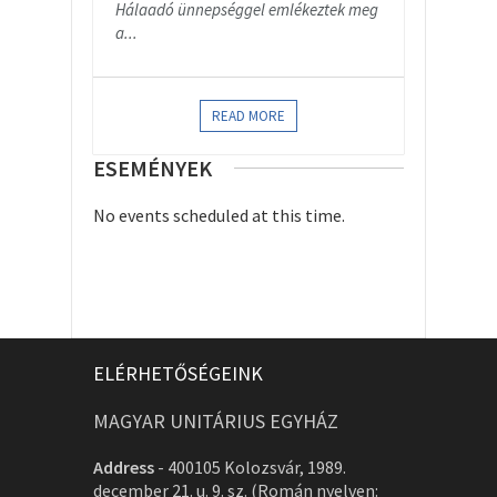
Hálaadó ünnepséggel emlékeztek meg
a...
READ MORE
ESEMÉNYEK
No events scheduled at this time.
ELÉRHETŐSÉGEINK
MAGYAR UNITÁRIUS EGYHÁZ
Address
-
400105 Kolozsvár, 1989.
december 21. u. 9. sz. (Román nyelven: