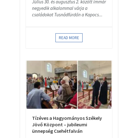
Július 30. és augusztus 2. között immár
negyedik alkalommal várja a
családokat Tusnádfürdőn a Kapocs...
READ MORE
Tízéves a Hagyományos Székely
Jövő Központ – jubileumi
ünnepség Csehétfalván