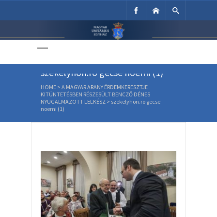
Unitárius Egyház
Weboldala
szekelyhon.ro gecse noemi (1)
HOME
>
A MAGYAR ARANY ÉRDEMKERESZTJE
KITÜNTETÉSBEN RÉSZESÜLT BENCZŐ DÉNES
NYUGALMAZOTT LELKÉSZ
>
szekelyhon.ro gecse
noemi (1)