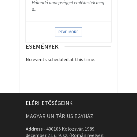
Hálaadó ünnepséggel emlékeztek meg
a...
READ MORE
ESEMÉNYEK
No events scheduled at this time.
ELÉRHETŐSÉGEINK
MAGYAR UNITÁRIUS EGYHÁZ
Address
-
400105 Kolozsvár, 1989.
december 21. u. 9. sz. (Román nyelven: