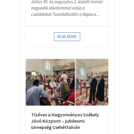
Július 30. és augusztus 2. között immár
negyedik alkalommal várja a
családokat Tusnádfürdőn a Kapocs...
READ MORE
Tízéves a Hagyományos Székely
Jövő Központ – jubileumi
ünnepség Csehétfalván