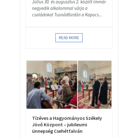
Július 30. és augusztus 2. között immár
negyedik alkalommal várja a
családokat Tusnádfürdőn a Kapocs...
READ MORE
Tízéves a Hagyományos Székely
Jövő Központ – jubileumi
ünnepség Csehétfalván