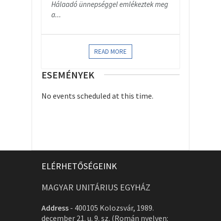
Hálaadó ünnepséggel emlékeztek meg
a...
READ MORE
ESEMÉNYEK
No events scheduled at this time.
ELÉRHETŐSÉGEINK
MAGYAR UNITÁRIUS EGYHÁZ
Address
-
400105 Kolozsvár, 1989.
december 21. u. 9. sz. (Román nyelven: