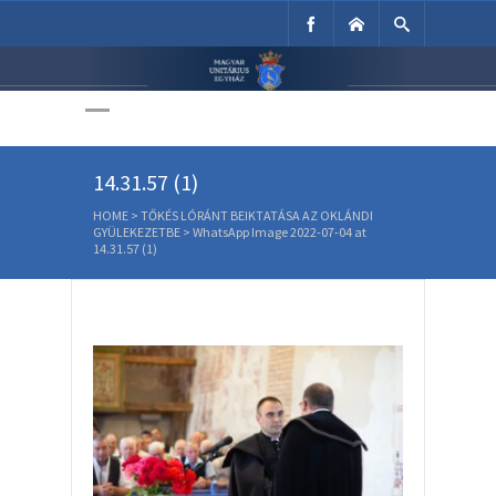
Unitárius Egyház
Weboldala
WhatsApp Image 2022-07-04 at
14.31.57 (1)
HOME
>
TŐKÉS LÓRÁNT BEIKTATÁSA AZ OKLÁNDI
GYÜLEKEZETBE
>
WhatsApp Image 2022-07-04 at
14.31.57 (1)