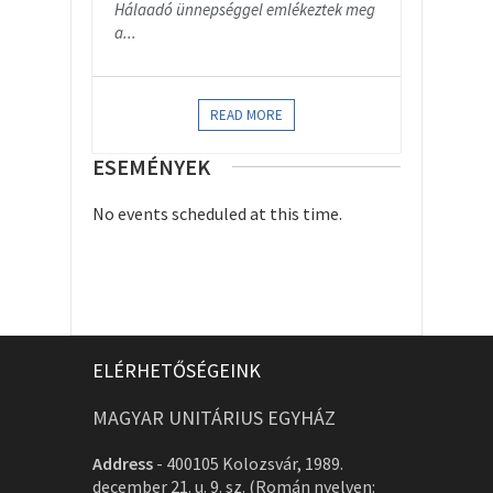
Hálaadó ünnepséggel emlékeztek meg
a...
READ MORE
ESEMÉNYEK
No events scheduled at this time.
ELÉRHETŐSÉGEINK
MAGYAR UNITÁRIUS EGYHÁZ
Address
-
400105 Kolozsvár, 1989.
december 21. u. 9. sz. (Román nyelven: