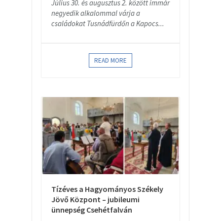
Július 30. és augusztus 2. között immár
negyedik alkalommal várja a
családokat Tusnádfürdőn a Kapocs...
READ MORE
Tízéves a Hagyományos Székely
Jövő Központ – jubileumi
ünnepség Csehétfalván