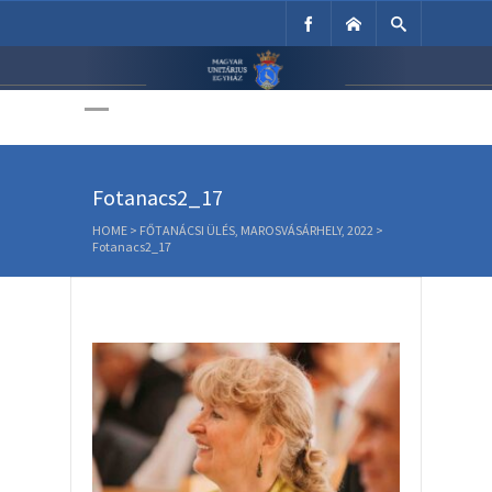
Unitárius Egyház
Weboldala
Fotanacs2_17
HOME
>
FŐTANÁCSI ÜLÉS, MAROSVÁSÁRHELY, 2022
>
Fotanacs2_17