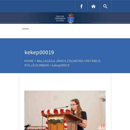
Unitárius Egyház
Weboldala
kekep00019
HOME
>
BALLAGÁS A JÁNOS ZSIGMOND UNITÁRIUS
KOLLÉGIUMBAN
>
kekep00019