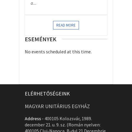
a...
READ MORE
ESEMÉNYEK
No events scheduled at this time.
ELÉRHETŐSÉGEINK
MAGYAR UNITÁRIUS EGYHÁZ
Address
-
400105 Kolozsvár, 1989.
december 21. u. 9. sz. (Román nyelven:
400105 Cluj-Napoca, B-dul 21 Decembrie