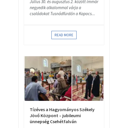
Július 30. és augusztus 2. között immár
negyedik alkalommal várja a
családokat Tusnádfürdőn a Kapocs...
READ MORE
Tízéves a Hagyományos Székely
Jövő Központ – jubileumi
ünnepség Csehétfalván