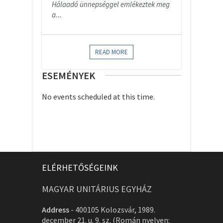
Hálaadó ünnepséggel emlékeztek meg
a...
READ MORE
ESEMÉNYEK
No events scheduled at this time.
ELÉRHETŐSÉGEINK
MAGYAR UNITÁRIUS EGYHÁZ
Address
-
400105 Kolozsvár, 1989.
december 21. u. 9. sz. (Román nyelven: