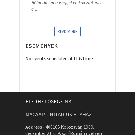
Hálaadó ünnepséggel emlékeztek meg
a...
READ MORE
ESEMÉNYEK
No events scheduled at this time.
ELÉRHETŐSÉGEINK
MAGYAR UNITÁRIUS EGYHÁZ
Address
-
400105 Kolozsvár, 1989.
december 21. u. 9. sz. (Román nyelven: