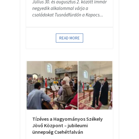
Július 30. és augusztus 2. között immár
negyedik alkalommal várja a
családokat Tusnádfürdőn a Kapocs...
READ MORE
Tízéves a Hagyományos Székely
Jövő Központ – jubileumi
ünnepség Csehétfalván