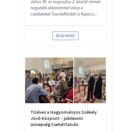
Július 30. és augusztus 2. között immár
negyedik alkalommal várja a
családokat Tusnádfürdőn a Kapocs...
READ MORE
Tízéves a Hagyományos Székely
Jövő Központ – jubileumi
ünnepség Csehétfalván