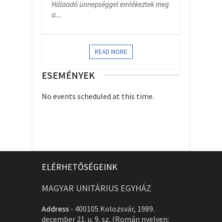
Hálaadó ünnepséggel emlékeztek meg
a...
READ MORE
ESEMÉNYEK
No events scheduled at this time.
ELÉRHETŐSÉGEINK
MAGYAR UNITÁRIUS EGYHÁZ
Address
-
400105 Kolozsvár, 1989.
december 21. u. 9. sz. (Román nyelven: