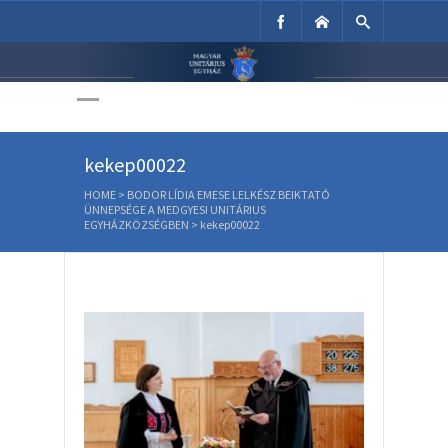
Unitárius Egyház
Weboldala
kekep00022
HOME
>
BODOR LÍDIA EMESE LELKÉSZ BEIKTATÓ
ÜNNEPSÉGE A MEDGYESI UNITÁRIUS
EGYHÁZKÖZSÉGBEN
>
kekep00022