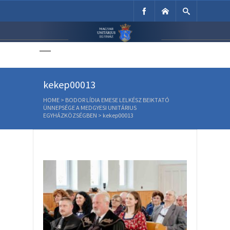
Unitárius Egyház
Weboldala
kekep00013
HOME
>
BODOR LÍDIA EMESE LELKÉSZ BEIKTATÓ
ÜNNEPSÉGE A MEDGYESI UNITÁRIUS
EGYHÁZKÖZSÉGBEN
>
kekep00013