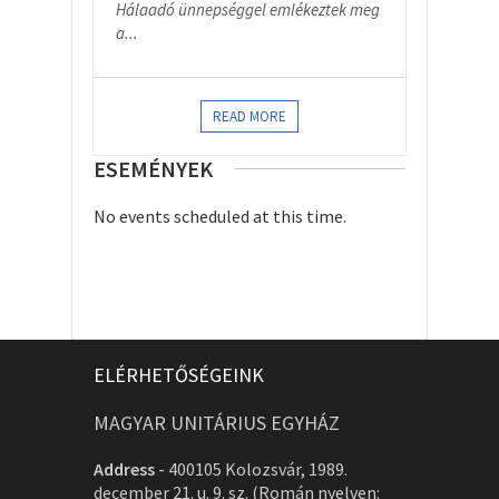
Hálaadó ünnepséggel emlékeztek meg
a...
READ MORE
ESEMÉNYEK
No events scheduled at this time.
ELÉRHETŐSÉGEINK
MAGYAR UNITÁRIUS EGYHÁZ
Address
-
400105 Kolozsvár, 1989.
december 21. u. 9. sz. (Román nyelven: