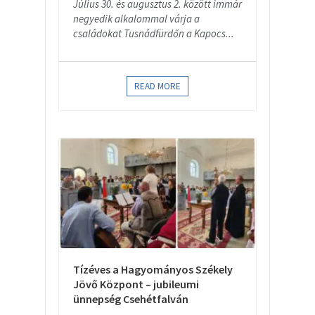
Július 30. és augusztus 2. között immár
negyedik alkalommal várja a
családokat Tusnádfürdőn a Kapocs...
READ MORE
Tízéves a Hagyományos Székely
Jövő Központ – jubileumi
ünnepség Csehétfalván