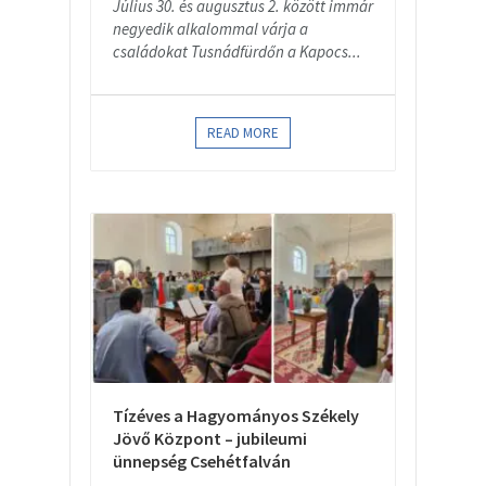
Július 30. és augusztus 2. között immár
negyedik alkalommal várja a
családokat Tusnádfürdőn a Kapocs...
READ MORE
Tízéves a Hagyományos Székely
Jövő Központ – jubileumi
ünnepség Csehétfalván