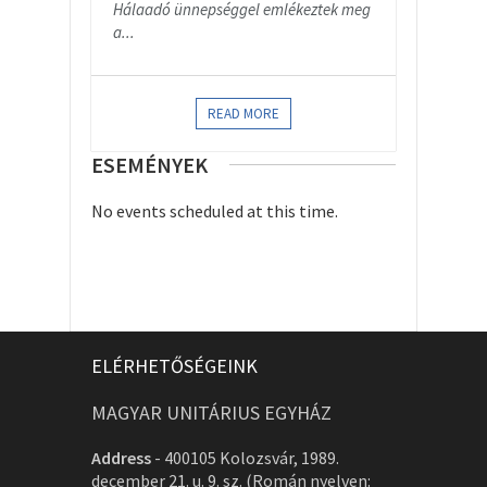
Hálaadó ünnepséggel emlékeztek meg
a...
READ MORE
ESEMÉNYEK
No events scheduled at this time.
ELÉRHETŐSÉGEINK
MAGYAR UNITÁRIUS EGYHÁZ
Address
-
400105 Kolozsvár, 1989.
december 21. u. 9. sz. (Román nyelven: