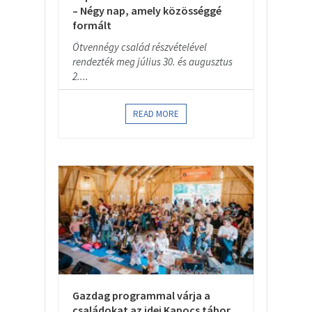
– Négy nap, amely közösséggé
formált
Ötvennégy család részvételével
rendezték meg július 30. és augusztus
2....
READ MORE
Gazdag programmal várja a
családokat az idei Kapocs tábor