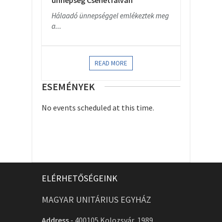
ünnepség Csehétfalván
Hálaadó ünnepséggel emlékeztek meg
a...
READ MORE
ESEMÉNYEK
No events scheduled at this time.
ELÉRHETŐSÉGEINK
MAGYAR UNITÁRIUS EGYHÁZ
Address
-
400105 Kolozsvár, 1989.