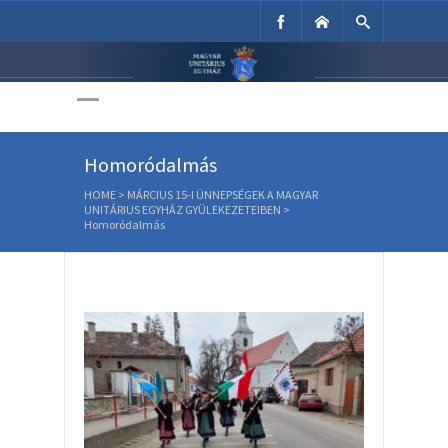
Unitárius Egyház
Weboldala
Homoródalmás
HOME
>
MÁRCIUS 15-I ÜNNEPSÉGEK A MAGYAR
UNITÁRIUS EGYHÁZ GYÜLEKEZETEIBEN
>
Homoródalmás