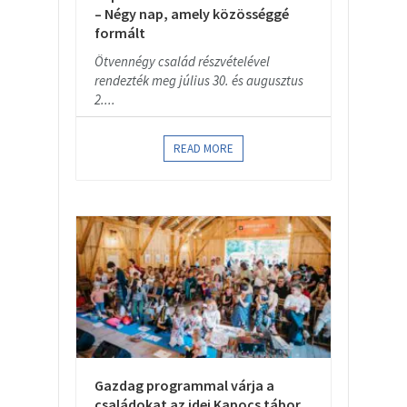
– Négy nap, amely közösséggé
formált
Ötvennégy család részvételével
rendezték meg július 30. és augusztus
2....
READ MORE
Gazdag programmal várja a
családokat az idei Kapocs tábor