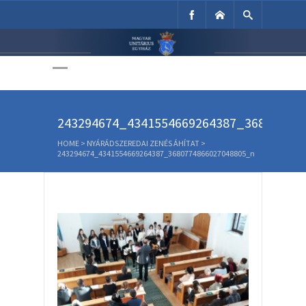
Unitárius Egyház
Weboldala
243294674_4341554669264387_36807748
HOME
>
NYÁRÁDSZEREDAI ZENÉS ÁHÍTAT
>
243294674_4341554669264387_3680774866027048805_n