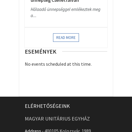
ünnepség Csehétfalván
Hálaadó ünnepséggel emlékeztek meg
a...
READ MORE
ESEMÉNYEK
No events scheduled at this time.
ELÉRHETŐSÉGEINK
MAGYAR UNITÁRIUS EGYHÁZ
Address
-
400105 Kolozsvár, 1989.