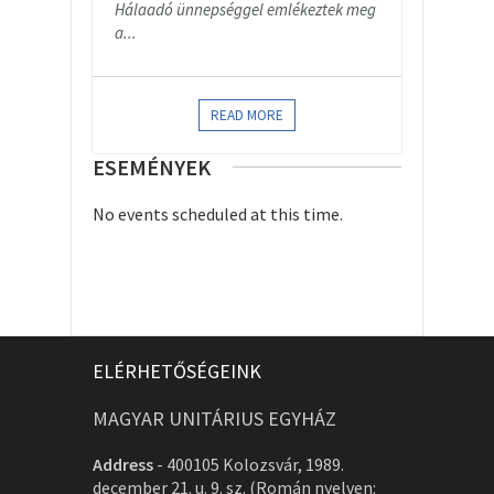
Hálaadó ünnepséggel emlékeztek meg
a...
READ MORE
ESEMÉNYEK
No events scheduled at this time.
ELÉRHETŐSÉGEINK
MAGYAR UNITÁRIUS EGYHÁZ
Address
-
400105 Kolozsvár, 1989.
december 21. u. 9. sz. (Román nyelven: