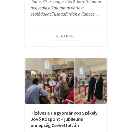
Július 30. és augusztus 2. között immár
negyedik alkalommal várja a
családokat Tusnádfürdőn a Kapocs...
READ MORE
Tízéves a Hagyományos Székely
Jövő Központ – jubileumi
ünnepség Csehétfalván