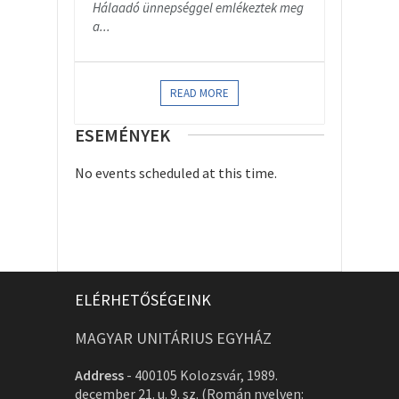
Hálaadó ünnepséggel emlékeztek meg
a...
READ MORE
ESEMÉNYEK
No events scheduled at this time.
ELÉRHETŐSÉGEINK
MAGYAR UNITÁRIUS EGYHÁZ
Address
-
400105 Kolozsvár, 1989.
december 21. u. 9. sz. (Román nyelven: