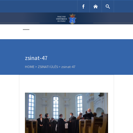
Unitárius Egyház
Weboldala
zsinat-47
HOME
>
ZSINATI ÜLÉS
>
zsinat-47