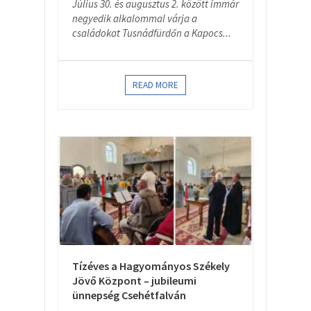
Július 30. és augusztus 2. között immár
negyedik alkalommal várja a
családokat Tusnádfürdőn a Kapocs...
READ MORE
Tízéves a Hagyományos Székely
Jövő Központ – jubileumi
ünnepség Csehétfalván