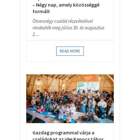
– Négy nap, amely közösséggé
formált
Ötvennégy család részvételével
rendezték meg július 30. és augusztus
2....
READ MORE
Gazdag programmal várja a
családokat az idei Kapocs tábor