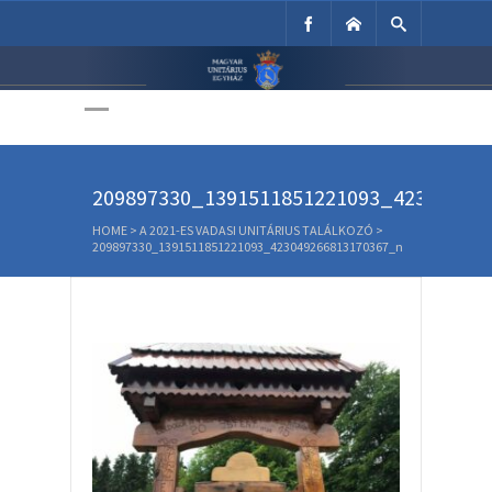
Unitárius Egyház
Weboldala
209897330_1391511851221093_42304926
HOME
>
A 2021-ES VADASI UNITÁRIUS TALÁLKOZÓ
>
209897330_1391511851221093_423049266813170367_n