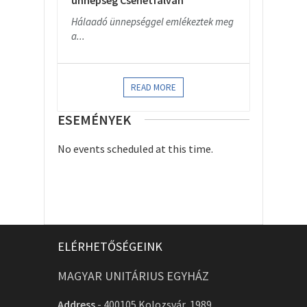
ünnepség Csehétfalván
Hálaadó ünnepséggel emlékeztek meg
a...
READ MORE
ESEMÉNYEK
No events scheduled at this time.
ELÉRHETŐSÉGEINK
MAGYAR UNITÁRIUS EGYHÁZ
Address
-
400105 Kolozsvár, 1989.