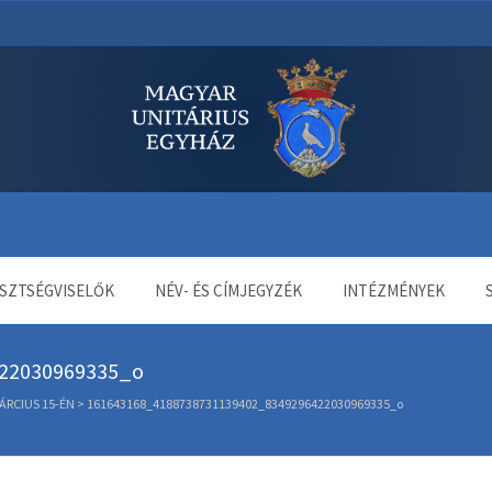
dala
SZTSÉGVISELŐK
NÉV- ÉS CÍMJEGYZÉK
INTÉZMÉNYEK
22030969335_o
ÁRCIUS 15-ÉN
>
161643168_4188738731139402_8349296422030969335_o