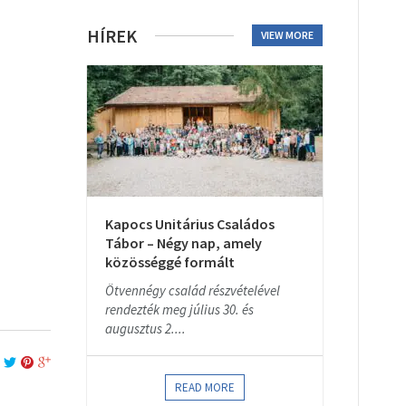
HÍREK
VIEW MORE
Kapocs Unitárius Családos
Tábor – Négy nap, amely
közösséggé formált
Ötvennégy család részvételével
rendezték meg július 30. és
augusztus 2....
READ MORE