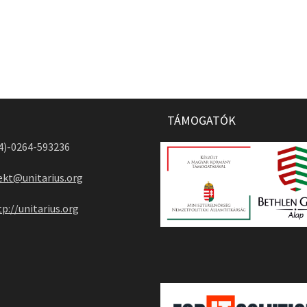
TÁMOGATÓK
04)-0264-593236
ekt@unitarius.org
tp://unitarius.org