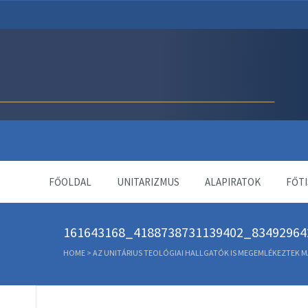
Unitárius Egyház Webol
FŐOLDAL
UNITARIZMUS
ALAPIRATOK
FŐTI
161643168_4188738731139402_83492964
HOME
>
AZ UNITÁRIUS TEOLÓGIAI HALLGATÓK IS MEGEMLÉKEZTEK M