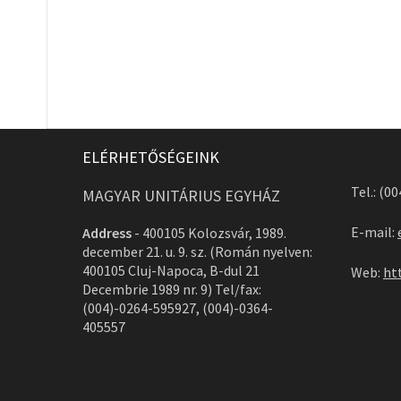
ELÉRHETŐSÉGEINK
Tel.: (0
MAGYAR UNITÁRIUS EGYHÁZ
E-mail:
Address
-
400105 Kolozsvár, 1989.
december 21. u. 9. sz. (Román nyelven:
400105 Cluj-Napoca, B-dul 21
Web:
ht
Decembrie 1989 nr. 9) Tel/fax:
(004)-0264-595927, (004)-0364-
405557