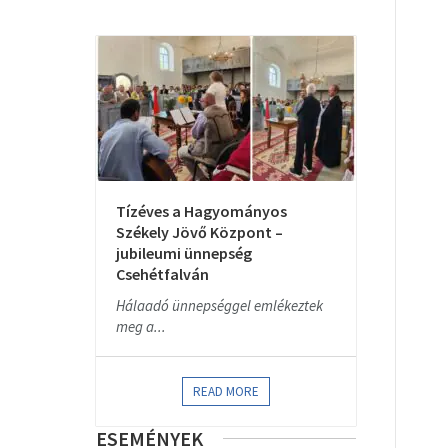
Tízéves a Hagyományos
Székely Jövő Központ –
jubileumi ünnepség
Csehétfalván
Hálaadó ünnepséggel emlékeztek
meg a...
READ MORE
ESEMÉNYEK