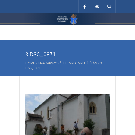
Unitárius Egyház
Weboldala
3 DSC_0871
HOME
>
MAGYARSZOVÁTI TEMPLOMFELÚJÍTÁS
>
3
DSC_0871