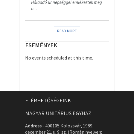
Hálaadó ünnepséggel emlékeztek meg
a...
READ MORE
ESEMÉNYEK
No events scheduled at this time.
ELÉRHETŐSÉGEINK
MAGYAR UNITÁRIUS EGYHÁZ
Address
-
400105 Kolozsvár, 1989.
december 21. u. 9. sz. (Román nyelven: