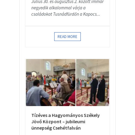
Július 30. és augusztus 2. között immár
negyedik alkalommal várja a
családokat Tusnádfürdőn a Kapocs...
READ MORE
Tízéves a Hagyományos Székely
Jövő Központ – jubileumi
ünnepség Csehétfalván