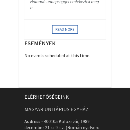
Hálaadó ünnepséggel emlékeztek meg
a...
READ MORE
ESEMÉNYEK
No events scheduled at this time.
ELÉRHETŐSÉGEINK
MAGYAR UNITÁRIUS EGYHÁZ
Address
-
400105 Kolozsvár, 1989.
december 21. u. 9. sz. (Román nyelven: