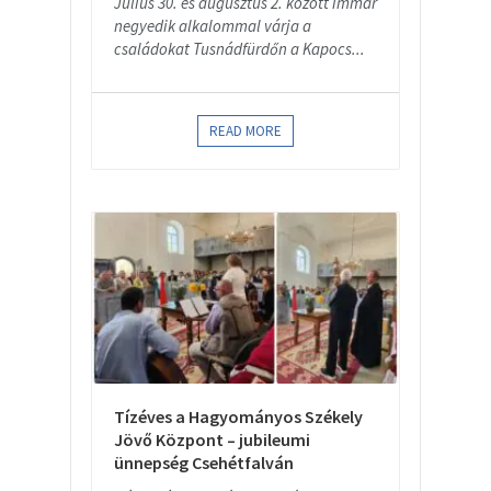
Július 30. és augusztus 2. között immár
negyedik alkalommal várja a
családokat Tusnádfürdőn a Kapocs...
READ MORE
Tízéves a Hagyományos Székely
Jövő Központ – jubileumi
ünnepség Csehétfalván