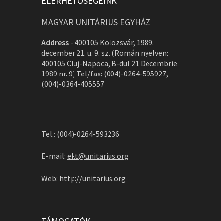
ELÉRHETŐSÉGEINK
MAGYAR UNITÁRIUS EGYHÁZ
Address
-
400105 Kolozsvár, 1989.
december 21. u. 9. sz. (Román nyelven:
400105 Cluj-Napoca, B-dul 21 Decembrie
1989 nr. 9) Tel/fax: (004)-0264-595927,
(004)-0364-405557
Tel.: (004)-0264-593236
E-mail:
ekt@unitarius.org
Web:
http://unitarius.org
TÁMOGATÓK