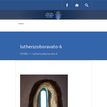
Unitárius Egyház
Weboldala
lutherszoboravato-6
HOME
>
>
lutherszoboravato-6