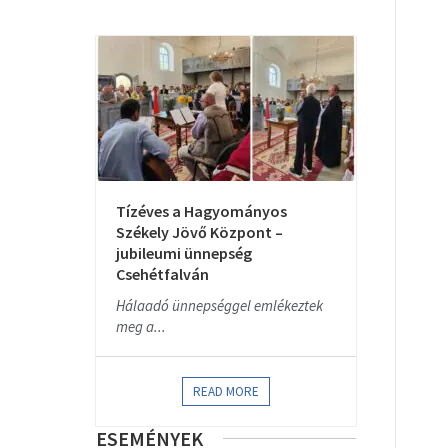
Tízéves a Hagyományos
Székely Jövő Központ –
jubileumi ünnepség
Csehétfalván
Hálaadó ünnepséggel emlékeztek
meg a...
READ MORE
ESEMÉNYEK