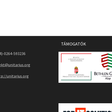
TÁMOGATÓK
04)-0264-593236
ekt@unitarius.org
tp://unitarius.org