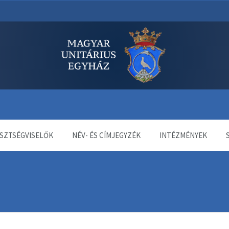
dala
SZTSÉGVISELŐK
NÉV- ÉS CÍMJEGYZÉK
INTÉZMÉNYEK