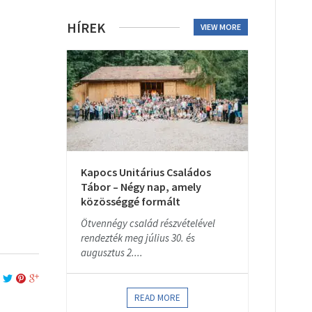
HÍREK
VIEW MORE
Kapocs Unitárius Családos
Tábor – Négy nap, amely
közösséggé formált
Ötvennégy család részvételével
rendezték meg július 30. és
augusztus 2....
READ MORE