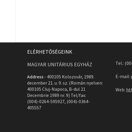
ELÉRHETŐSÉGEINK
Tel.: (0
MAGYAR UNITÁRIUS EGYHÁZ
E-mail:
Address
-
400105 Kolozsvár, 1989.
december 21. u. 9. sz. (Román nyelven:
400105 Cluj-Napoca, B-dul 21
Web:
ht
Decembrie 1989 nr. 9) Tel/fax:
(004)-0264-595927, (004)-0364-
405557