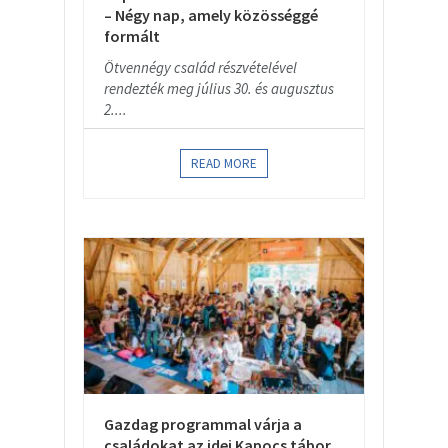
– Négy nap, amely közösséggé
formált
Ötvennégy család részvételével
rendezték meg július 30. és augusztus
2....
READ MORE
Gazdag programmal várja a
családokat az idei Kapocs tábor