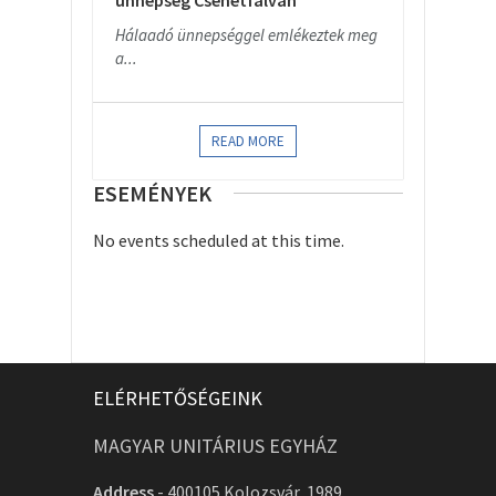
ünnepség Csehétfalván
Hálaadó ünnepséggel emlékeztek meg
a...
READ MORE
ESEMÉNYEK
No events scheduled at this time.
ELÉRHETŐSÉGEINK
MAGYAR UNITÁRIUS EGYHÁZ
Address
-
400105 Kolozsvár, 1989.