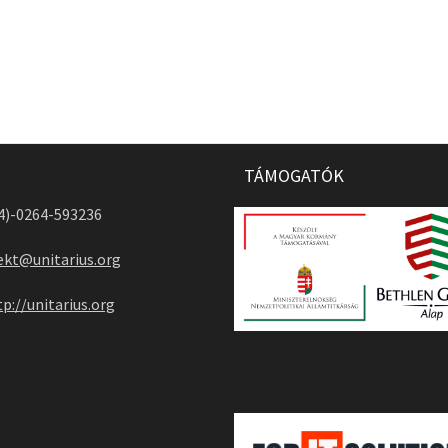
TÁMOGATÓK
04)-0264-593236
ekt@unitarius.org
tp://unitarius.org