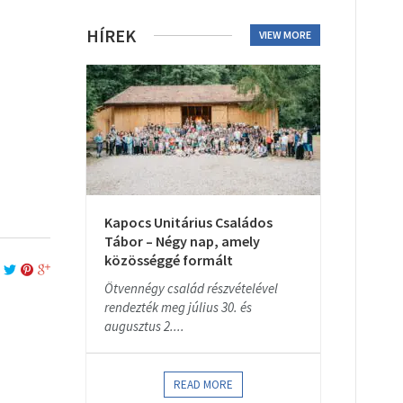
HÍREK
VIEW MORE
Kapocs Unitárius Családos
Tábor – Négy nap, amely
közösséggé formált
Ötvennégy család részvételével
rendezték meg július 30. és
augusztus 2....
READ MORE