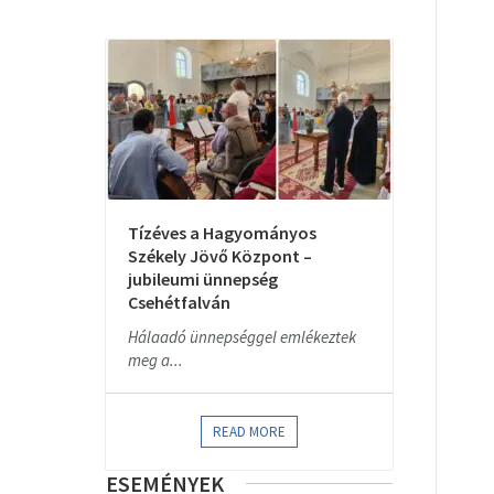
Tízéves a Hagyományos
Székely Jövő Központ –
jubileumi ünnepség
Csehétfalván
Hálaadó ünnepséggel emlékeztek
meg a...
READ MORE
ESEMÉNYEK