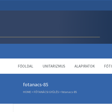
Unitárius Egyház Webol
FŐOLDAL
UNITARIZMUS
ALAPIRATOK
FŐTI
fotanacs-85
HOME
>
FŐTANÁCSI GYŰLÉS
>
fotanacs-85