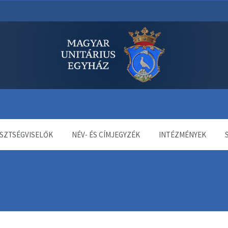
dala
SZTSÉGVISELŐK
NÉV- ÉS CÍMJEGYZÉK
INTÉZMÉNYEK