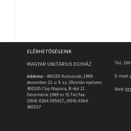
ELÉRHETŐSÉGEINK
Tel.: (0
MAGYAR UNITÁRIUS EGYHÁZ
E-mail:
Address
-
400105 Kolozsvár, 1989.
december 21. u. 9. sz. (Román nyelven:
400105 Cluj-Napoca, B-dul 21
Web:
ht
Decembrie 1989 nr. 9) Tel/fax:
(004)-0264-595927, (004)-0364-
405557