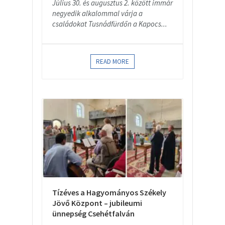
Július 30. és augusztus 2. között immár
negyedik alkalommal várja a
családokat Tusnádfürdőn a Kapocs...
READ MORE
Tízéves a Hagyományos Székely
Jövő Központ – jubileumi
ünnepség Csehétfalván