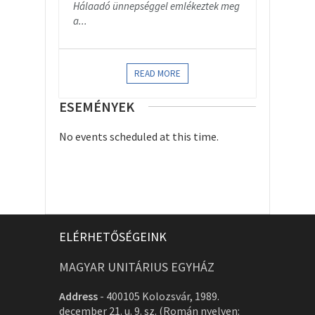
Hálaadó ünnepséggel emlékeztek meg
a...
READ MORE
ESEMÉNYEK
No events scheduled at this time.
ELÉRHETŐSÉGEINK
MAGYAR UNITÁRIUS EGYHÁZ
Address
-
400105 Kolozsvár, 1989.
december 21. u. 9. sz. (Román nyelven: