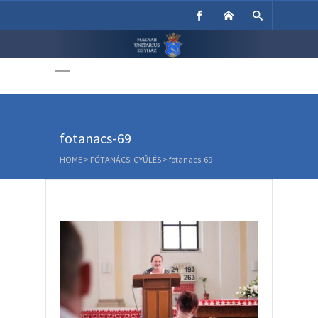
Unitárius Egyház
Weboldala
fotanacs-69
HOME
>
FŐTANÁCSI GYŰLÉS
>
fotanacs-69