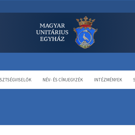
dala
SZTSÉGVISELŐK
NÉV- ÉS CÍMJEGYZÉK
INTÉZMÉNYEK