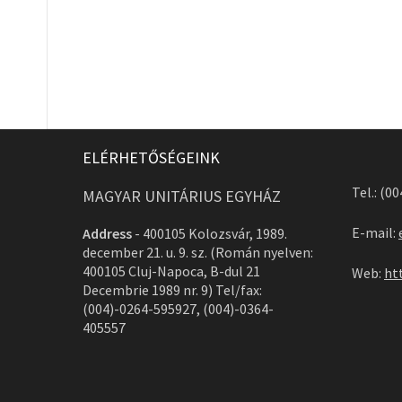
ELÉRHETŐSÉGEINK
Tel.: (0
MAGYAR UNITÁRIUS EGYHÁZ
E-mail:
Address
-
400105 Kolozsvár, 1989.
december 21. u. 9. sz. (Román nyelven:
400105 Cluj-Napoca, B-dul 21
Web:
ht
Decembrie 1989 nr. 9) Tel/fax:
(004)-0264-595927, (004)-0364-
405557