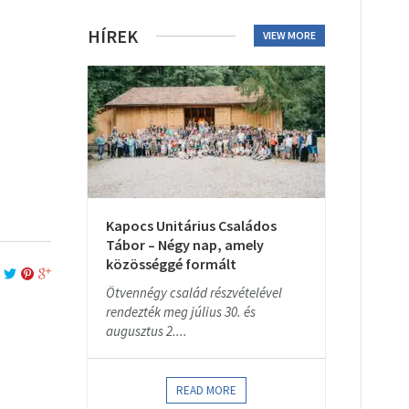
HÍREK
VIEW MORE
Kapocs Unitárius Családos
Tábor – Négy nap, amely
közösséggé formált
Ötvennégy család részvételével
rendezték meg július 30. és
augusztus 2....
READ MORE