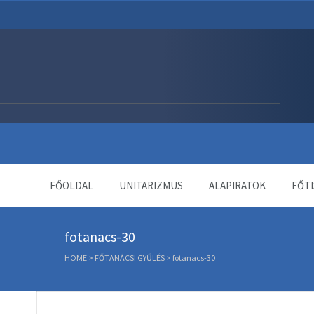
Unitárius Egyház Webol
FŐOLDAL
UNITARIZMUS
ALAPIRATOK
FŐTI
fotanacs-30
HOME
>
FŐTANÁCSI GYŰLÉS
>
fotanacs-30