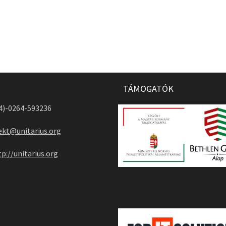
TÁMOGATÓK
04)-0264-593236
ekt@unitarius.org
tp://unitarius.org