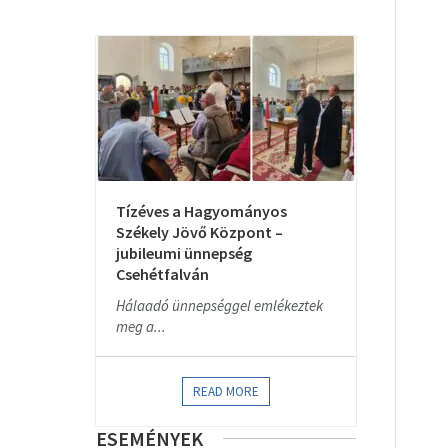
Tízéves a Hagyományos
Székely Jövő Központ –
jubileumi ünnepség
Csehétfalván
Hálaadó ünnepséggel emlékeztek
meg a...
READ MORE
ESEMÉNYEK