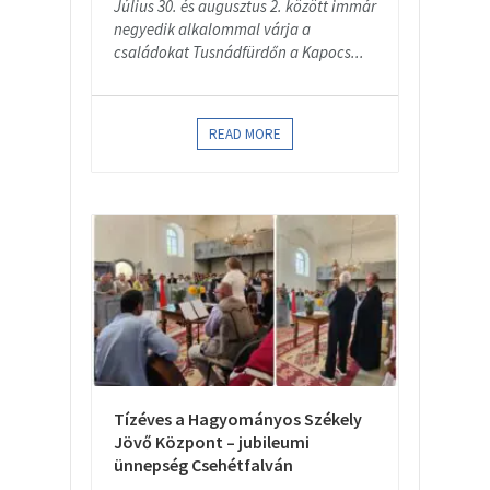
Július 30. és augusztus 2. között immár
negyedik alkalommal várja a
családokat Tusnádfürdőn a Kapocs...
READ MORE
Tízéves a Hagyományos Székely
Jövő Központ – jubileumi
ünnepség Csehétfalván