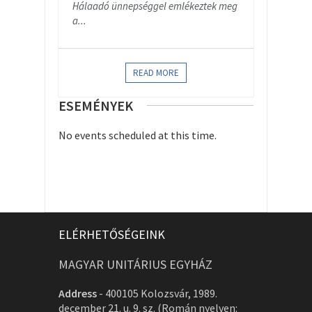
Hálaadó ünnepséggel emlékeztek meg
a...
READ MORE
ESEMÉNYEK
No events scheduled at this time.
ELÉRHETŐSÉGEINK
MAGYAR UNITÁRIUS EGYHÁZ
Address
-
400105 Kolozsvár, 1989.
december 21. u. 9. sz. (Román nyelven: