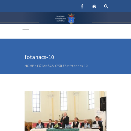
Unitárius Egyház
Weboldala
fotanacs-10
HOME
>
FŐTANÁCSI GYŰLÉS
>
fotanacs-10