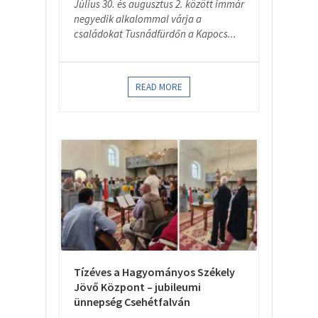
Július 30. és augusztus 2. között immár
negyedik alkalommal várja a
családokat Tusnádfürdőn a Kapocs...
READ MORE
Tízéves a Hagyományos Székely
Jövő Központ – jubileumi
ünnepség Csehétfalván