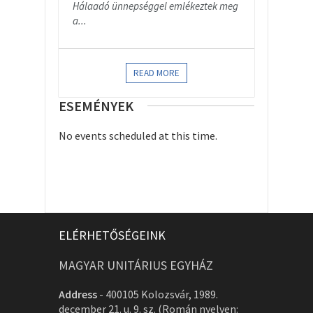
Hálaadó ünnepséggel emlékeztek meg
a...
READ MORE
ESEMÉNYEK
No events scheduled at this time.
ELÉRHETŐSÉGEINK
MAGYAR UNITÁRIUS EGYHÁZ
Address
-
400105 Kolozsvár, 1989.
december 21. u. 9. sz. (Román nyelven: