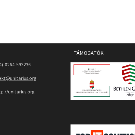
TÁMOGATÓK
04)-0264-593236
ekt@unitarius.org
tp://unitarius.org