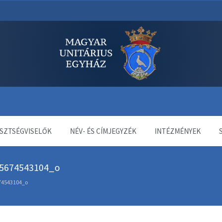
dala
SZTSÉGVISELŐK
NÉV- ÉS CÍMJEGYZÉK
INTÉZMÉNYEK
5674543104_o
74543104_o