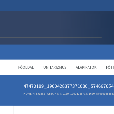
Unitárius Egyház Webol
FŐOLDAL
UNITARIZMUS
ALAPIRATOK
FŐTI
47470189_1960428377371680_574667654
HOME
>
FEJLESZTÁSEK
>
47470189_1960428377371680_57466765456