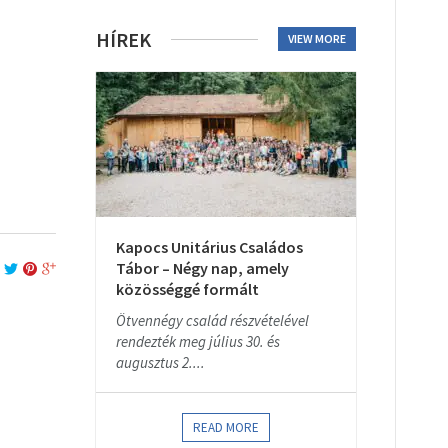
HÍREK
VIEW MORE
Kapocs Unitárius Családos
Tábor – Négy nap, amely
közösséggé formált
Ötvennégy család részvételével
rendezték meg július 30. és
augusztus 2....
READ MORE