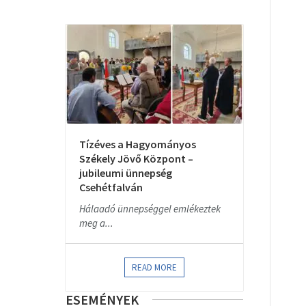
Tízéves a Hagyományos
Székely Jövő Központ –
jubileumi ünnepség
Csehétfalván
Hálaadó ünnepséggel emlékeztek
meg a...
READ MORE
ESEMÉNYEK