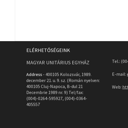
ELÉRHETŐSÉGEINK
Tel.: (0
MAGYAR UNITÁRIUS EGYHÁZ
E-mail:
Address
-
400105 Kolozsvár, 1989.
december 21. u. 9. sz. (Román nyelven:
400105 Cluj-Napoca, B-dul 21
Web:
ht
Decembrie 1989 nr. 9) Tel/fax:
(004)-0264-595927, (004)-0364-
405557