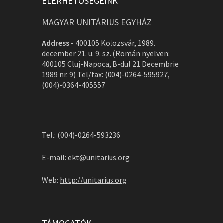
ELÉRHETŐSÉGEINK
MAGYAR UNITÁRIUS EGYHÁZ
Address
-
400105 Kolozsvár, 1989.
december 21. u. 9. sz. (Román nyelven:
400105 Cluj-Napoca, B-dul 21 Decembrie
1989 nr. 9) Tel/fax: (004)-0264-595927,
(004)-0364-405557
Tel.: (004)-0264-593236
E-mail:
ekt@unitarius.org
Web:
http://unitarius.org
TÁMOGATÓK