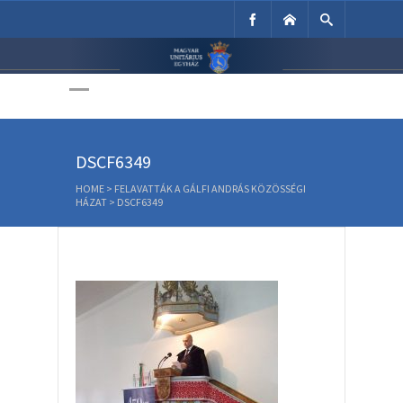
Unitárius Egyház
Weboldala
DSCF6349
HOME
>
FELAVATTÁK A GÁLFI ANDRÁS KÖZÖSSÉGI
HÁZAT
>
DSCF6349