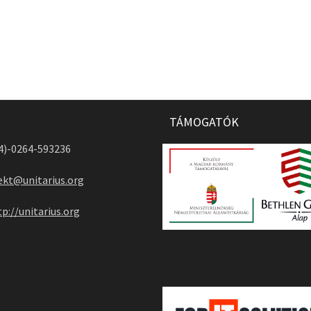
TÁMOGATÓK
04)-0264-593236
ekt@unitarius.org
tp://unitarius.org