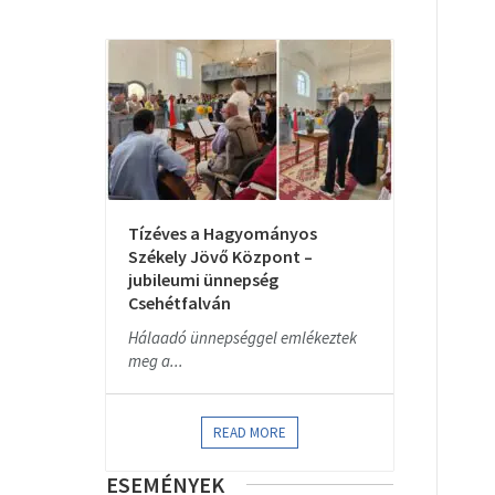
Tízéves a Hagyományos
Székely Jövő Központ –
jubileumi ünnepség
Csehétfalván
Hálaadó ünnepséggel emlékeztek
meg a...
READ MORE
ESEMÉNYEK