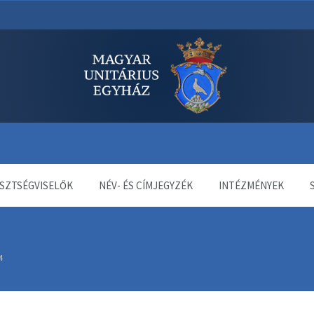
dala
SZTSÉGVISELŐK
NÉV- ÉS CÍMJEGYZÉK
INTÉZMÉNYEK
4