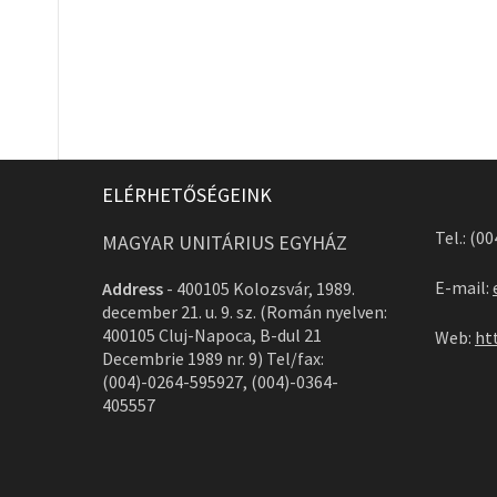
ELÉRHETŐSÉGEINK
Tel.: (0
MAGYAR UNITÁRIUS EGYHÁZ
E-mail:
Address
-
400105 Kolozsvár, 1989.
december 21. u. 9. sz. (Román nyelven:
400105 Cluj-Napoca, B-dul 21
Web:
ht
Decembrie 1989 nr. 9) Tel/fax:
(004)-0264-595927, (004)-0364-
405557