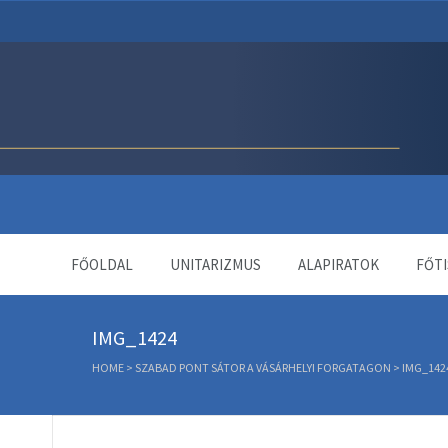
Unitárius Egyház Webol
FŐOLDAL
UNITARIZMUS
ALAPIRATOK
FŐTI
IMG_1424
HOME
>
SZABAD PONT SÁTOR A VÁSÁRHELYI FORGATAGON
>
IMG_142