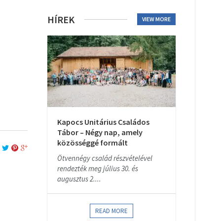
HÍREK
VIEW MORE
Kapocs Unitárius Családos
Tábor – Négy nap, amely
közösséggé formált
Ötvennégy család részvételével
rendezték meg július 30. és
augusztus 2....
READ MORE