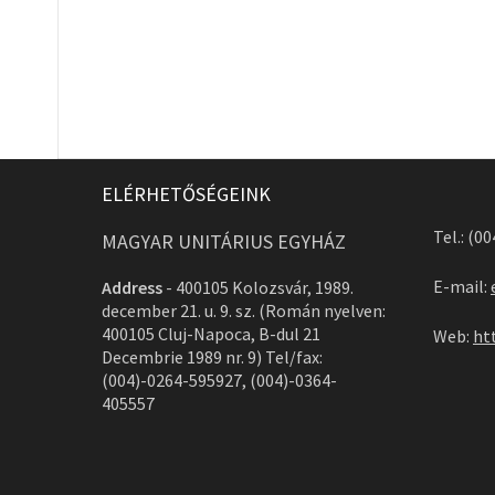
ELÉRHETŐSÉGEINK
Tel.: (0
MAGYAR UNITÁRIUS EGYHÁZ
E-mail:
Address
-
400105 Kolozsvár, 1989.
december 21. u. 9. sz. (Román nyelven:
400105 Cluj-Napoca, B-dul 21
Web:
ht
Decembrie 1989 nr. 9) Tel/fax:
(004)-0264-595927, (004)-0364-
405557