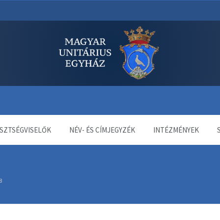
dala
SZTSÉGVISELŐK
NÉV- ÉS CÍMJEGYZÉK
INTÉZMÉNYEK
8