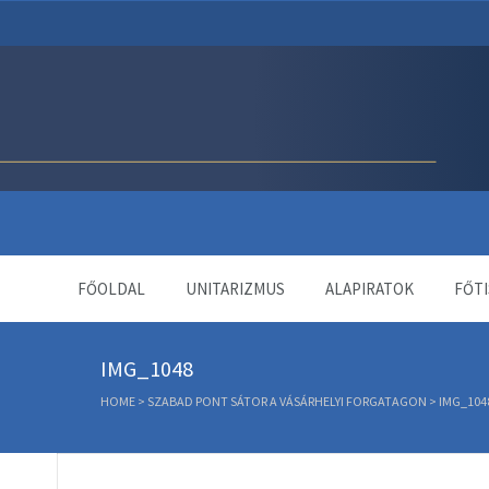
Unitárius Egyház Webol
FŐOLDAL
UNITARIZMUS
ALAPIRATOK
FŐTI
IMG_1048
HOME
>
SZABAD PONT SÁTOR A VÁSÁRHELYI FORGATAGON
>
IMG_104