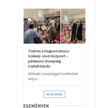
Tízéves a Hagyományos
Székely Jövő Központ –
jubileumi ünnepség
Csehétfalván
Hálaadó ünnepséggel emlékeztek
meg a...
READ MORE
ESEMÉNYEK