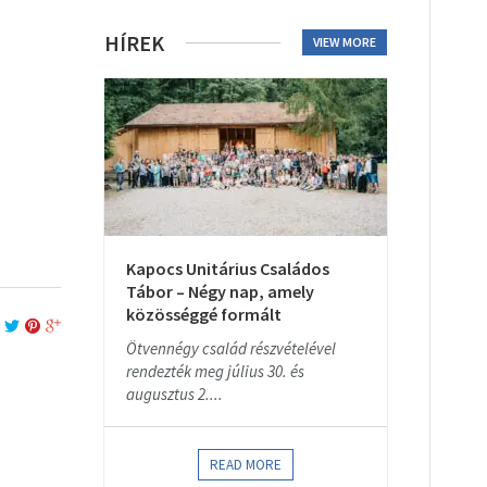
HÍREK
VIEW MORE
Kapocs Unitárius Családos
Tábor – Négy nap, amely
közösséggé formált
Ötvennégy család részvételével
rendezték meg július 30. és
augusztus 2....
READ MORE