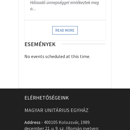
Hálaadó ünnepséggel emlékeztek meg
a...
READ MORE
ESEMÉNYEK
No events scheduled at this time.
ELÉRHETŐSÉGEINK
MAGYAR UNITÁRIUS EGYHÁZ
Address
-
400105 Kolozsvár, 1989.
december 21. u. 9. sz. (Román nyelven: