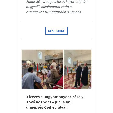
Július 30. és augusztus 2. között immár
negyedik alkalommal várja a
családokat Tusnádfürdőn a Kapocs...
READ MORE
Tízéves a Hagyományos Székely
Jövő Központ – jubileumi
ünnepség Csehétfalván