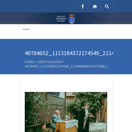
Unitárius Egyház
Weboldala
40784052_1113184372174549_211448980
HOME
>
SZENTEGYHÁZA
>
40784052_1113184372174549_2114489808016375808_o