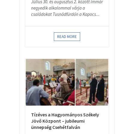
Július 30. és augusztus 2. között immár
negyedik alkalommal várja a
családokat Tusnádfürdőn a Kapocs...
READ MORE
Tízéves a Hagyományos Székely
Jövő Központ – jubileumi
ünnepség Csehétfalván