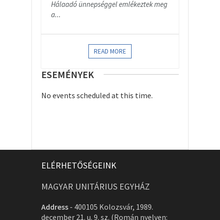
Hálaadó ünnepséggel emlékeztek meg
a...
READ MORE
ESEMÉNYEK
No events scheduled at this time.
ELÉRHETŐSÉGEINK
MAGYAR UNITÁRIUS EGYHÁZ
Address
-
400105 Kolozsvár, 1989.
december 21. u. 9. sz. (Román nyelven: