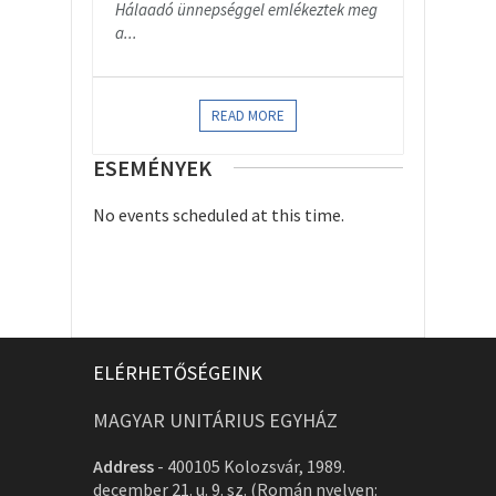
Hálaadó ünnepséggel emlékeztek meg
a...
READ MORE
ESEMÉNYEK
No events scheduled at this time.
ELÉRHETŐSÉGEINK
MAGYAR UNITÁRIUS EGYHÁZ
Address
-
400105 Kolozsvár, 1989.
december 21. u. 9. sz. (Román nyelven: