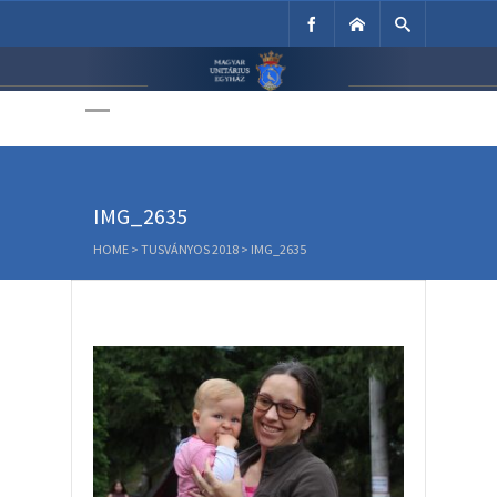
Unitárius Egyház
Weboldala
IMG_2635
HOME
>
TUSVÁNYOS 2018
>
IMG_2635