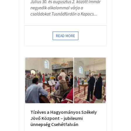
Július 30. és augusztus 2. között immár
negyedik alkalommal várja a
családokat Tusnádfürdőn a Kapocs...
READ MORE
Tízéves a Hagyományos Székely
Jövő Központ – jubileumi
ünnepség Csehétfalván