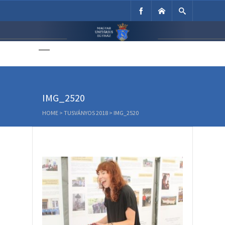
Unitárius Egyház
Weboldala
IMG_2520
HOME
>
TUSVÁNYOS 2018
>
IMG_2520