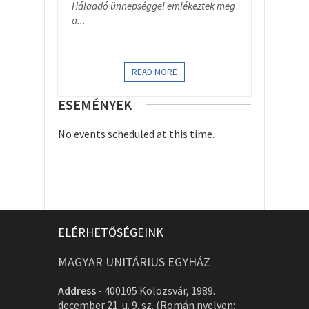
Hálaadó ünnepséggel emlékeztek meg
a...
READ MORE
ESEMÉNYEK
No events scheduled at this time.
ELÉRHETŐSÉGEINK
MAGYAR UNITÁRIUS EGYHÁZ
Address
-
400105 Kolozsvár, 1989.
december 21. u. 9. sz. (Román nyelven: