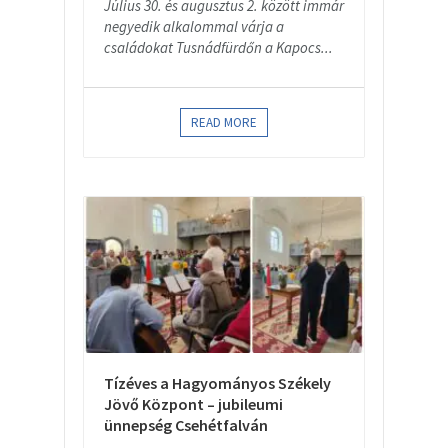
Július 30. és augusztus 2. között immár
negyedik alkalommal várja a
családokat Tusnádfürdőn a Kapocs...
READ MORE
Tízéves a Hagyományos Székely
Jövő Központ – jubileumi
ünnepség Csehétfalván