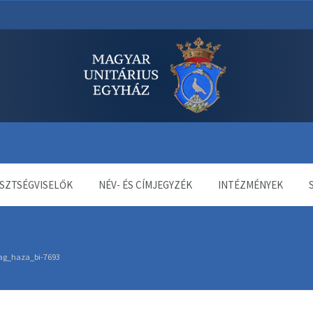
dala
SZTSÉGVISELŐK
NÉV- ÉS CÍMJEGYZÉK
INTÉZMÉNYEK
ag_haza_bi-7693