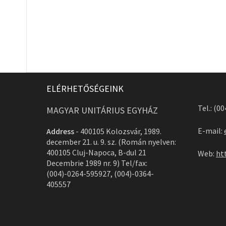
ELÉRHETŐSÉGEINK
Tel.: (0
MAGYAR UNITÁRIUS EGYHÁZ
E-mail:
Address
-
400105 Kolozsvár, 1989.
december 21. u. 9. sz. (Román nyelven:
400105 Cluj-Napoca, B-dul 21
Web:
ht
Decembrie 1989 nr. 9) Tel/fax:
(004)-0264-595927, (004)-0364-
405557