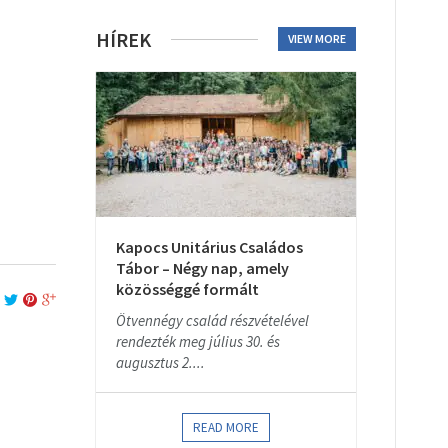
HÍREK
VIEW MORE
Kapocs Unitárius Családos
Tábor – Négy nap, amely
közösséggé formált
Ötvennégy család részvételével
rendezték meg július 30. és
augusztus 2....
READ MORE