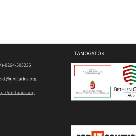
TÁMOGATÓK
04)-0264-593236
ekt@unitarius.org
tp://unitarius.org