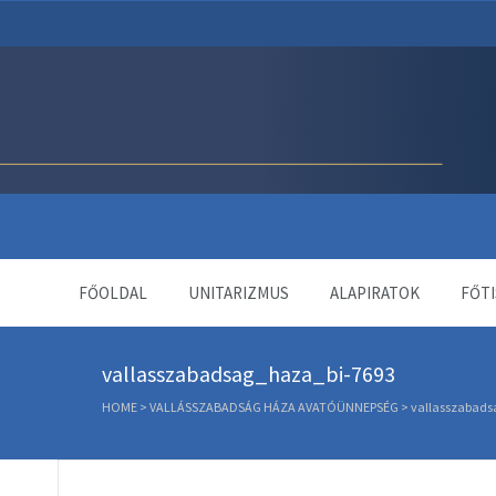
Unitárius Egyház Webol
FŐOLDAL
UNITARIZMUS
ALAPIRATOK
FŐTI
vallasszabadsag_haza_bi-7693
HOME
>
VALLÁSSZABADSÁG HÁZA AVATÓÜNNEPSÉG
>
vallasszabads