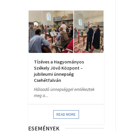
Tízéves a Hagyományos
Székely Jövő Központ –
jubileumi ünnepség
Csehétfalván
Hálaadó ünnepséggel emlékeztek
meg a...
READ MORE
ESEMÉNYEK