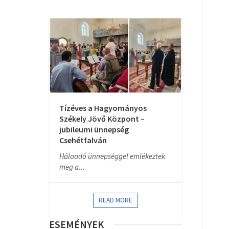
Tízéves a Hagyományos
Székely Jövő Központ –
jubileumi ünnepség
Csehétfalván
Hálaadó ünnepséggel emlékeztek
meg a...
READ MORE
ESEMÉNYEK