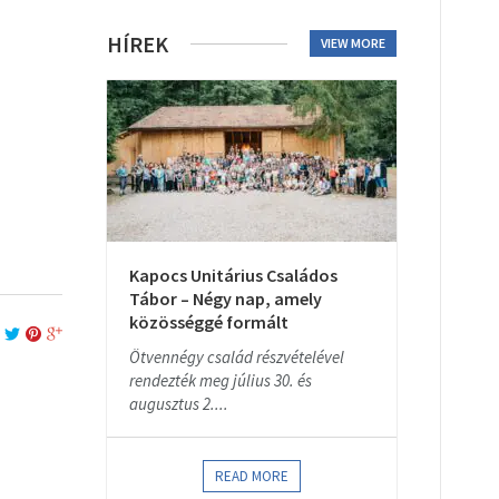
HÍREK
VIEW MORE
Kapocs Unitárius Családos
Tábor – Négy nap, amely
közösséggé formált
Ötvennégy család részvételével
rendezték meg július 30. és
augusztus 2....
READ MORE