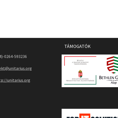
TÁMOGATÓK
04)-0264-593236
ekt@unitarius.org
tp://unitarius.org