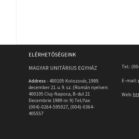
ELÉRHETŐSÉGEINK
Tel.: (0
MAGYAR UNITÁRIUS EGYHÁZ
E-mail:
Address
-
400105 Kolozsvár, 1989.
december 21. u. 9. sz. (Román nyelven:
400105 Cluj-Napoca, B-dul 21
Web:
ht
Decembrie 1989 nr. 9) Tel/fax:
(004)-0264-595927, (004)-0364-
405557