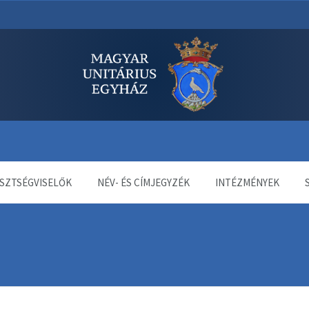
dala
SZTSÉGVISELŐK
NÉV- ÉS CÍMJEGYZÉK
INTÉZMÉNYEK