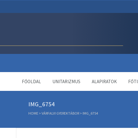
Unitárius Egyház Webol
FŐOLDAL
UNITARIZMUS
ALAPIRATOK
FŐTI
IMG_6754
HOME
>
VÁRFALVI GYEREKTÁBOR
>
IMG_6754