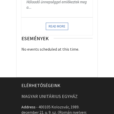
Hálaadó ünnepséggel emlékeztek meg
a...
READ MORE
ESEMÉNYEK
No events scheduled at this time.
ELÉRHETŐSÉGEINK
MAGYAR UNITÁRIUS EGYHÁZ
Address
-
400105 Kolozsvár, 1989.
december 21. u. 9. sz. (Román nyelven: