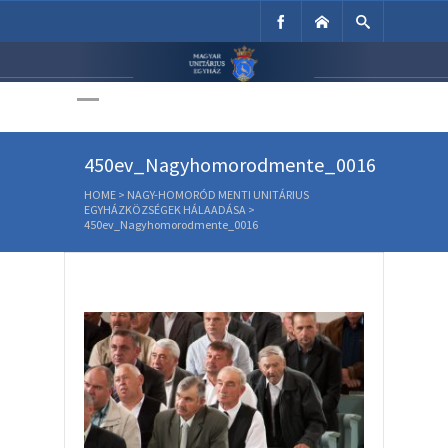
Unitárius Egyház
Weboldala
450ev_Nagyhomorodmente_0016
HOME
>
NAGY-HOMORÓD MENTI UNITÁRIUS
EGYHÁZKÖZSÉGEK HÁLAADÁSA
>
450ev_Nagyhomorodmente_0016