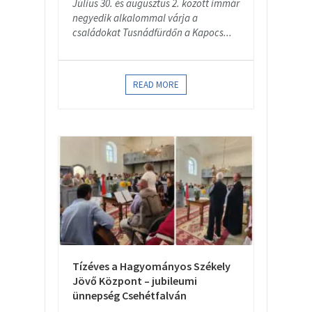
Július 30. és augusztus 2. között immár
negyedik alkalommal várja a
családokat Tusnádfürdőn a Kapocs...
READ MORE
Tízéves a Hagyományos Székely
Jövő Központ – jubileumi
ünnepség Csehétfalván