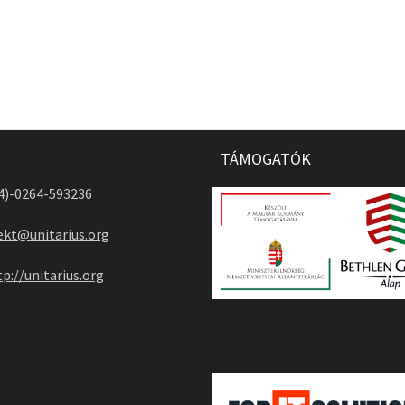
TÁMOGATÓK
04)-0264-593236
ekt@unitarius.org
tp://unitarius.org