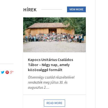
HÍREK
VIEW MORE
Kapocs Unitárius Családos
Tábor – Négy nap, amely
közösséggé formált
Ötvennégy család részvételével
rendezték meg július 30. és
augusztus 2....
READ MORE