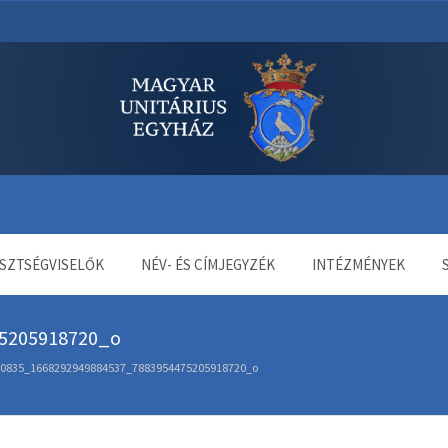
dala
SZTSÉGVISELŐK
NÉV- ÉS CÍMJEGYZÉK
INTÉZMÉNYEK
5205918720_o
0835_1668292949884537_7883954475205918720_o