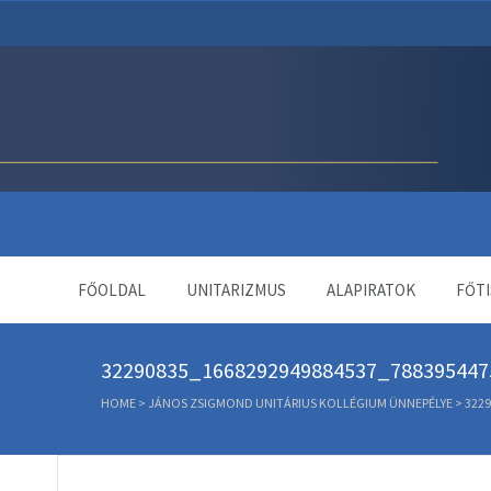
Unitárius Egyház Webol
FŐOLDAL
UNITARIZMUS
ALAPIRATOK
FŐTI
32290835_1668292949884537_788395447
HOME
>
JÁNOS ZSIGMOND UNITÁRIUS KOLLÉGIUM ÜNNEPÉLYE
>
3229