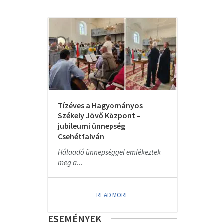
Tízéves a Hagyományos
Székely Jövő Központ –
jubileumi ünnepség
Csehétfalván
Hálaadó ünnepséggel emlékeztek
meg a...
READ MORE
ESEMÉNYEK