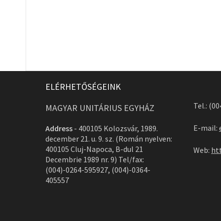
ELÉRHETŐSÉGEINK
Tel.: (0
MAGYAR UNITÁRIUS EGYHÁZ
E-mail:
Address
-
400105 Kolozsvár, 1989.
december 21. u. 9. sz. (Román nyelven:
400105 Cluj-Napoca, B-dul 21
Web:
ht
Decembrie 1989 nr. 9) Tel/fax:
(004)-0264-595927, (004)-0364-
405557