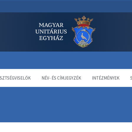
dala
SZTSÉGVISELŐK
NÉV- ÉS CÍMJEGYZÉK
INTÉZMÉNYEK