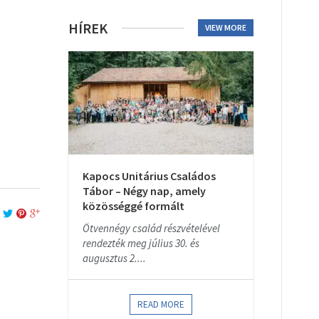
HÍREK
VIEW MORE
Kapocs Unitárius Családos
Tábor – Négy nap, amely
közösséggé formált
Ötvennégy család részvételével
rendezték meg július 30. és
augusztus 2....
READ MORE