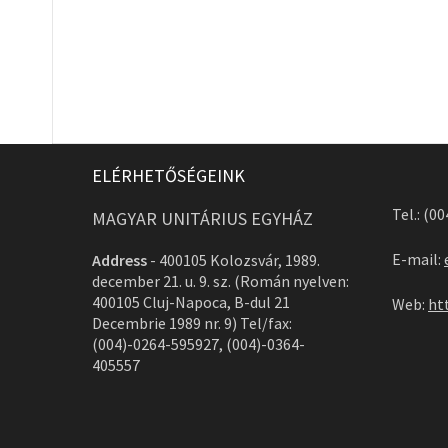
ELÉRHETŐSÉGEINK
Tel.: (0
MAGYAR UNITÁRIUS EGYHÁZ
E-mail:
Address
-
400105 Kolozsvár, 1989.
december 21. u. 9. sz. (Román nyelven:
400105 Cluj-Napoca, B-dul 21
Web:
ht
Decembrie 1989 nr. 9) Tel/fax:
(004)-0264-595927, (004)-0364-
405557