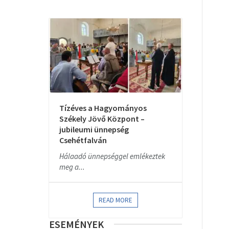
Tízéves a Hagyományos
Székely Jövő Központ –
jubileumi ünnepség
Csehétfalván
Hálaadó ünnepséggel emlékeztek
meg a...
READ MORE
ESEMÉNYEK