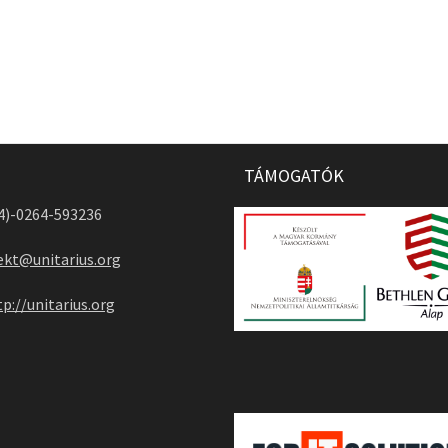
TÁMOGATÓK
04)-0264-593236
ekt@unitarius.org
tp://unitarius.org