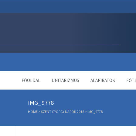
Unitárius Egyház Webol
FŐOLDAL
UNITARIZMUS
ALAPIRATOK
FŐTI
IMG_9778
HOME
>
SZENT GYÖRGY NAPOK 2018
>
IMG_9778